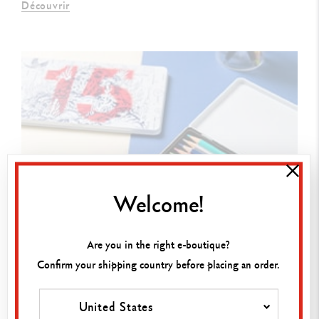
Découvrir
Welcome!
Are you in the right e-boutique?
26/06/2025
CRÉATIVITÉ EN ENTREPRISE : STIMULER SES ÉQUIPES
Confirm your shipping country before placing an order.
GRÂCE AUX COULEURS
Ateliers créatifs, dessin au travail : comment
United States
cultiver la créativité de vos équipes avec des