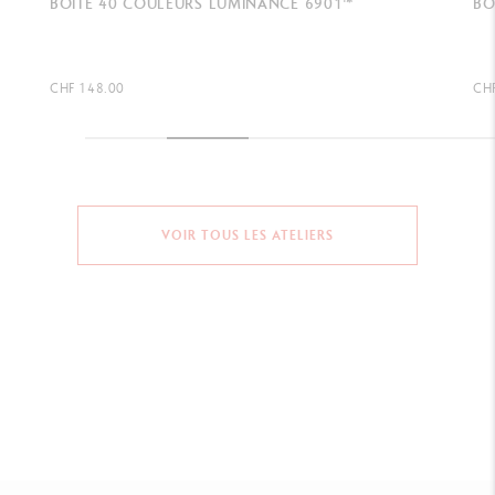
BOÎTE 6 GRADUATIONS GRAPHITE LINE
GO
DE
CHF 24.00
CHF
VOIR TOUS LES ATELIERS