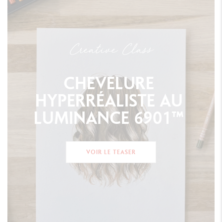
Creative Class
CHEVELURE
HYPERRÉALISTE
AU
LUMINANCE
6901™
VOIR LE TEASER