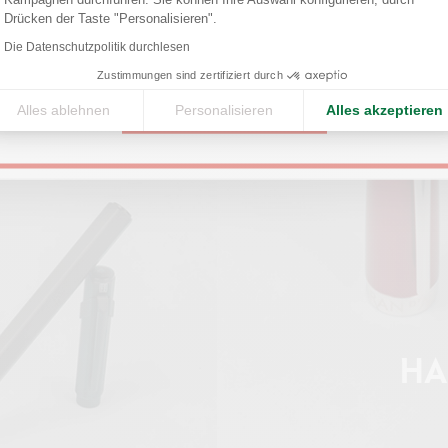
Axeptio consent
Drücken der Taste "Personalisieren".
United States
Die Datenschutzpolitik durchlesen
Zustimmungen sind zertifiziert durch
Alles ablehnen
Personalisieren
Alles akzeptieren
CONTINUE
HA