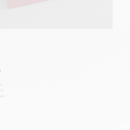
S
it
nd
deen