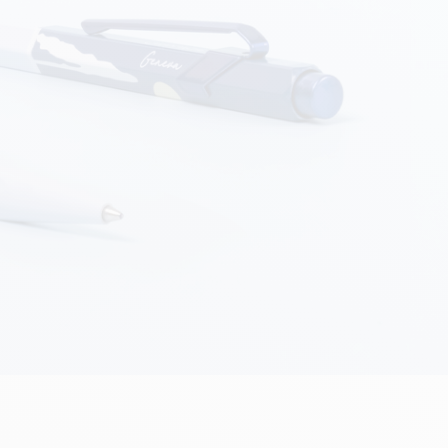
Creative Box
Kreativ-Set Oliver Jeffers
Botanisches-Set Julie Thomas
Lettering-Set Rylsee
Reise-Set SWISSCOLOR
Alles ansehen