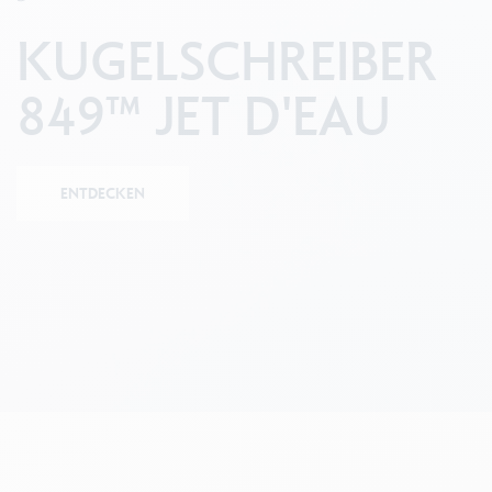
Leere Metallhüllen
F
Alles ansehen
KUGELSCHREIBER
S
A
849™ JET D'EAU
ENTDECKEN