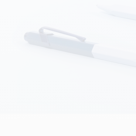
Alles ansehen
ibralo™
Graphite Line
wisscolor
Technograph
lles ansehen
Alles ansehen