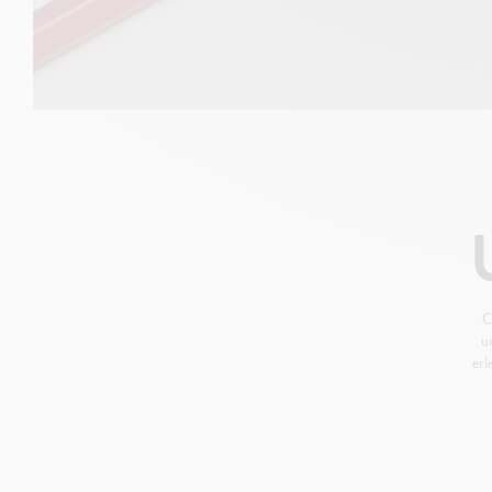
C
u
erl