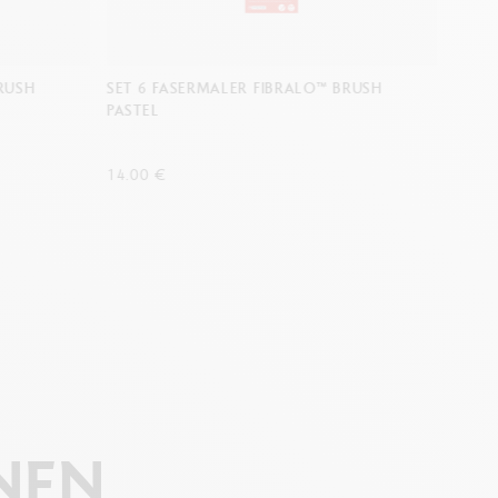
BRUSH
SET 6 FASERMALER FIBRALO™ BRUSH
SET 
PASTEL
PORT
14.00 €
14.00
NEN