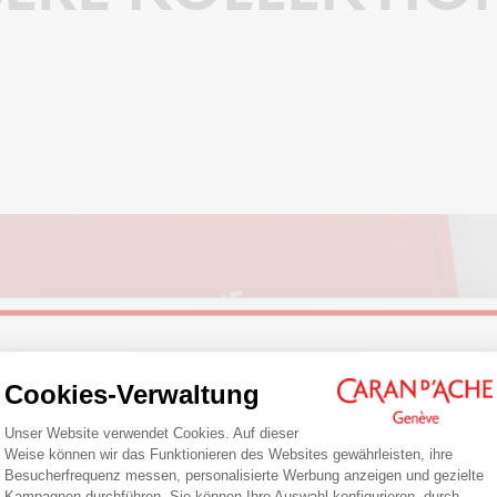
Welcome!
Cookies-Verwaltung
Einwilligungsmanagementplattform: Pa
FARBE
Unser Website verwendet Cookies. Auf dieser
Are you in the right e-boutique?
Weise können wir das Funktionieren des Websites gewährleisten, ihre
Besucherfrequenz messen, personalisierte Werbung anzeigen und gezielte
Confirm your shipping country before placing an order.
Kampagnen durchführen. Sie können Ihre Auswahl konfigurieren, durch