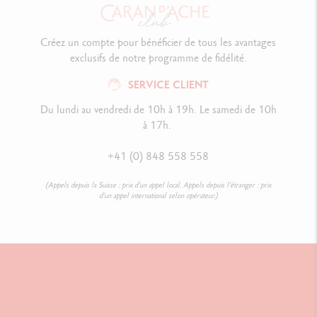
Créez un compte pour bénéficier de tous les avantages
exclusifs de notre programme de fidélité.
SERVICE CLIENT
Du lundi au vendredi de 10h à 19h. Le samedi de 10h
à 17h.
+41 (0) 848 558 558
(Appels depuis la Suisse : prix d’un appel local. Appels depuis l’étranger : prix
d’un appel international selon opérateur.)