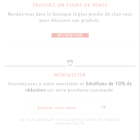
couleurs et vos instruments
, et laissez-vous emporter par la magie
TROUVEZ UN POINT DE VENTE
de l'instant.
Rendez-vous dans la boutique la plus proche de chez vous
Retrouvez également dans les livres de coloriage Caran d'Ache des
pour découvrir nos produits.
astuces, DIY et des conseils
pour maîtriser les différentes techniques
et développer vos compétences artistiques. Grâce à un carnet de
RECHERCHER
coloriage, réveillez le potentiel de vos crayons, feutres et
crayons
aquarellables
Caran d'Ache afin de créer des coloriages uniques.
Des supports de coloriages variés pour découvrir
plusieurs techniques
NEWSLETTER
Inscrivez-vous à notre newsletter et
bénéficiez de 10% de
Caran d'Ache vous propose une sélection de cartes postales à
réduction
sur votre prochaine commande.
colorier, posters et carnets de coloriages originaux, conçus à partir
d'un papier de grande qualité. Ce
papier se prête tant aux
techniques sèches qu'à la pratique de la peinture à l'aquarelle.
Vous
pouvez ainsi utiliser tous vos instruments de dessin et de coloriage !
EN VOUS ABONNANT, VOUS ACCEPTEZ NOTRE POLITIQUE DE
CONFIDENTIALITÉ.
Des posters et cartes postales à colorier pour
afficher sa créativité partout