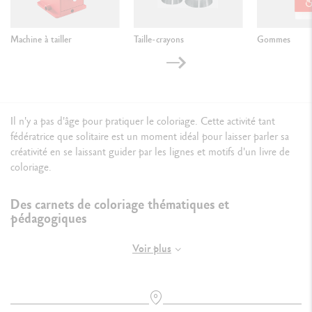
Machine à tailler
Taille-crayons
Gommes
Il n'y a pas d'âge pour pratiquer le coloriage. Cette activité tant
fédératrice que solitaire est un moment idéal pour laisser parler sa
créativité en se laissant guider par les lignes et motifs d'un livre de
coloriage.
Des carnets de coloriage thématiques et
pédagogiques
Voir plus
Les carnets de coloriage Caran d'Ache ont été pensés pour
satisfaire
les enfants et les adultes.
Animaux, végétaux, nature, paysage,
retrouvez des motifs à colorier originaux dans nos cahiers.
Réenchantez le réel avec votre livre de coloriages :
choisissez vos