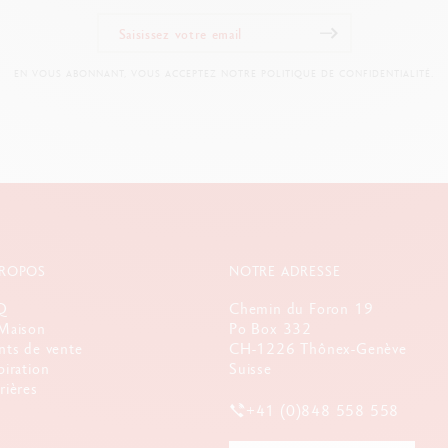
RÉFÉRENCE DU PRODUIT
Ref. 454.112
EN VOUS ABONNANT, VOUS ACCEPTEZ NOTRE POLITIQUE DE CONFIDENTIALITÉ.
PROPOS
NOTRE ADRESSE
Q
Chemin du Foron 19
Maison
Po Box 332
nts de vente
CH-1226 Thônex-Genève
piration
Suisse
rières
+41 (0)848 558 558