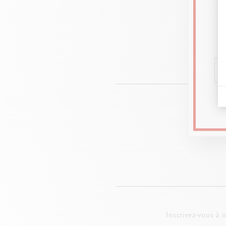
Rendez-vou
Papier dessin multi-techniques polyvalent de quali
aquarell
Inscrivez-vous à 