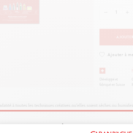
oîte en métal vide
Voir tout
ibralo™
Graphite Line
oir tout
wisscolor
Technograph
oir tout
Voir tout
AJOUTER
Ajouter à me
Développé et
O
fabriqué en Suisse
pté à toutes les techniques créatives qu’elles soient sèches ou humides. 
tous les mediums Caran d’Ache et s’impose comme le support idéal pour to
Welcome!