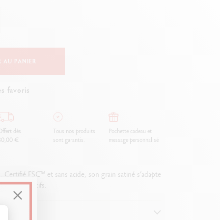
Creative Box
Set Créatif Oliver Jeffers
Set Botanique Julie thomas
Set de lettering Rylsee
Malette de voyage Swisscolor
 AU PANIER
Voir tout
s favoris
ffert dès
Tous nos produits
Pochette cadeau et
80,00 €
sont garantis.
message personnalisé
Certifié FSC™ et sans acide, son grain satiné s’adapte
us les créatifs.