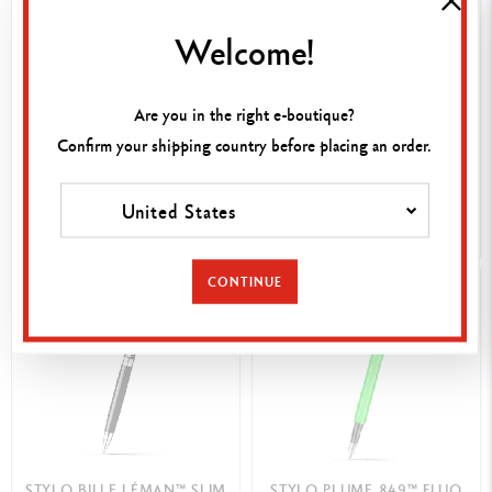
Welcome!
ÉTUI POUR 1 STYLO CUIR
ÉTUI POUR 1 STYLO CUIR
Are you in the right e-boutique?
BLEU NUIT
NOIR
Confirm your shipping country before placing an order.
110,00 €
110,00 €
United States
ACHAT RAPIDE
ACHAT RAPIDE
CONTINUE
STYLO BILLE LÉMAN™ SLIM
STYLO PLUME 849™ FLUO