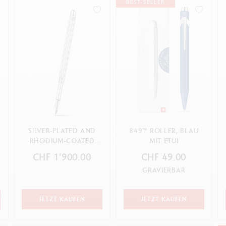
lles ansehen
Alles ansehen
BEST-SELLER
ibralo™
Graphite Line
wisscolor
Technograph
lles ansehen
Alles ansehen
SILVER-PLATED AND
849™ ROLLER, BLAU
RHODIUM-COATED
MIT ETUI
VARIUS™ RAINBOW
CHF 1'900.00
CHF 49.00
FOUNTAIN PE...
GRAVIERBAR
JETZT KAUFEN
JETZT KAUFEN