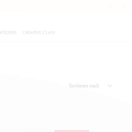
ATELIERS
CREATIVE CLASS
UBEHÖR
KOLLEKTIONEN HAUTE ÉCRITURE
PASTELLE
e
d Nespresso
Ecridor™
Neoart™ 6901
 der Herstellung unserer
Léman™
Pastels Pencils
ntstifte
pfe
menstift
Varius™
Neopastel™
Sortieren nach
aliserte Geschenke
Limitierte Editionen
Neocolor™ I
on Varius™ Edelweiss
Sondereditionen
Neocolor™ II Aquarelle
ie Swiss Made-Philosophie
Alles ansehen
Alles ansehen
KREATIVE SETS