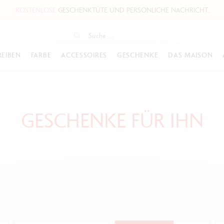
KOSTENLOSE
GESCHENKTÜTE UND PERSÖNLICHE NACHRICHT.
EIBEN
FARBE
ACCESSOIRES
GESCHENKE
DAS MAISON
RODUKTTYP
ARBSTIFTE
SCHREIBEN
BESONDERE GELEGENHEIT
DIE ERLEBNISWELTEN VON CARAN
KOLLEKTIONEN ÉCRITURE
MALFARBEN
WEITERES Z
FIRMEN
DER BLOG
D’ACHE
GESCHENKE FÜR IHN
r
llfederhalter
uminance 6901™
Nachfüllungen
Für Sie
849™ Kugelschreiber
Gouache Eco
Lederwaren
Werbegeschenk
Caran d'Ache un
Pädagogischer Dienst
ller
useum Aquarelle
Patronen
Für Ihn
849™ Roller
Gouache Studio
Gepäckwaren
Inspirationen
Die Geheimnisse
Online-Workshops
Bleistifte und Bu
ugelschreiber
upracolor™ Aquarelle
Tinten
Für Kids
849™ Füllfederhalter
Acrylic
Manschettenknö
Konfigurator Fir
Alles ansehen
Ideen für person
inenhalter
ablo™
Minen
Für Künstler
849™ Minenhalter
Alles ansehen
Alles ansehen
Alles ansehen
Limitierte Editi
ifte
rismalo™ Aquarelle
Stift-Etuis & Federtaschen
Alles ansehen
849™ Sondereditionen
Caran d'Ache - d
er/innen
chreibgeräte mit Gravur
wisscolor
Notizbücher
849™ Caran d'Ache + ME
Alles ansehen
nten & Refills
lles ansehen
Visitenkarten-Etui
Fixpencil™
eschenksets
Notizhefte & -bücher
825 Kugelschreiber
-Geschenkgutschein
Refill Papier
Alles ansehen
ASERMALER
GRAPHITSTIFTE