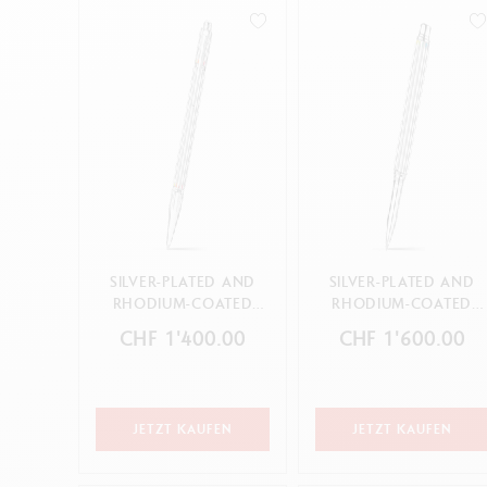
Leere Metallhüllen
A
Kugelschreiber
F
Alles ansehen
Stift-Etuis & Federtaschen
S
Lederwaren
A
ANNULLIEREN
ANWENDEN
Gepäckwaren
Spitzmaschine
ANNULLIEREN
ANWENDEN
SILVER-PLATED AND
SILVER-PLATED AND
RHODIUM-COATED
RHODIUM-COATED
VARIUS™ RAINBOW
VARIUS™ RAINBOW
CHF 1'400.00
CHF 1'600.00
BALLPOINT P...
ROLLER PEN ...
JETZT KAUFEN
JETZT KAUFEN