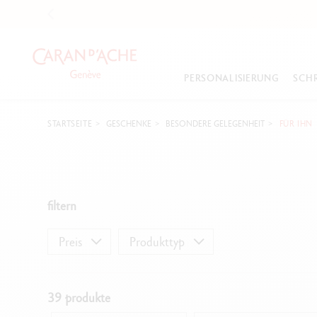
PERSONALISIERUNG
SCHR
STARTSEITE
GESCHENKE
BESONDERE GELEGENHEIT
FÜR IHN
NEUHEITEN
NEUHEITEN
FARBE
UNSERE AUSWAHL
ÜBER UNS
P
F
Kollektion Paul Smith
Fibralo™ Brush -Set
Spitzmaschine
Schreibgeräte mit Gravu
Unsere Geschichte
Fü
L
Kollektion Mosaic
Kawaii-Set
Spitzer
Best sellers
Unsere Werte
Ro
M
Kollektion Damier
Kollektion Nina Cosford
Radiergummis
Kleine Freuden
Unser Savoir-faire
K
S
filtern
Kollektion Nina Cosford
Box Luminance 6901™
Zeichenblocks
Koffer
Unser Engagement
M
P
Alles ansehen
Alles ansehen
Malbücher
E-Geschenkgutschein
Unsere Partnerschaften
St
P
Preis
Produkttyp
Bücher
Alles ansehen
Unsere Markenbotschaft
S
S
Pinseln & Papierwischer
Unsere Karrieren
Ti
A
Füllfederhalter
Palette & Spray
Alles ansehen
G
Roller
39 produkte
Sketcher & Blender
E
Mindestpreis
Höchstpreis
F
Minenhalter