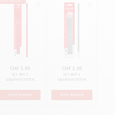
BEST-SELLER
Creative Box
Kreativ-Set Oliver Jeffers
Botanisches-Set Julie Thomas
Lettering-Set Rylsee
Reise-Set SWISSCOLOR
Alles ansehen
CHF 5.90
CHF 3.30
SET MIT 3
SET MIT 4
GRAPHITSTIFTEN
GRAPHITSTIFTEN
ZIMMERMANNSTIFT
EDELWEISS 3B
JETZT KAUFEN
JETZT KAUFEN