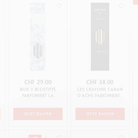
lles ansehen
Alles ansehen
ANNULLIEREN
ANWENDEN
ibralo™
Graphite Line
wisscolor
Technograph
lles ansehen
Alles ansehen
CHF 29.00
CHF 38.00
BOX 3 BLEISTIFTE
LES CRAYONS CARAN
PARFÜMIERT LA
D’ACHE PARFÜMIERTE
MAISON ALPINE FROST
EDITION – LIMITIERTE
ED...
JETZT KAUFEN
JETZT KAUFEN