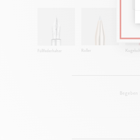
Roller
Kugelsch
Füllfederhalter
Begeben S