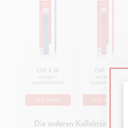
CHF 3.30
CHF 3.30
SET MIT 4
SET MIT 4
GRAPHITSTIFTEN
GRAPHITSTIFTEN
EDELWEISS F
EDELWEISS HB
JETZT KAUFEN
JETZT KAUFEN
Die anderen Kollektionen e