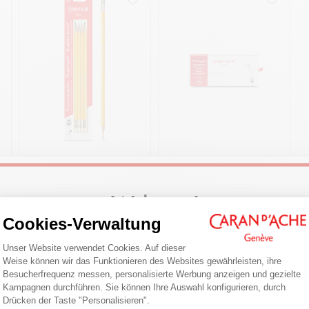
CHF 5.70
CHF 22.00
SET MIT 4
SORTIMENT 4
Welcome!
GRAPHITSTIFTEN HB
HÄRTEGRADEN
MIT RADIERGUMMI
TECHNOGRAPH 100
Cookies-Verwaltung
JAHRE LIMITIERTE
Einwilligungsmanagementplattform: Pa
EDITION
JETZT KAUFEN
JETZT KAUFEN
Are you in the right e-boutique?
Unser Website verwendet Cookies. Auf dieser
Weise können wir das Funktionieren des Websites gewährleisten, ihre
Confirm your shipping country before placing an order.
Besucherfrequenz messen, personalisierte Werbung anzeigen und gezielte
Axeptio consent
Kampagnen durchführen. Sie können Ihre Auswahl konfigurieren, durch
ntdecken
Drücken der Taste "Personalisieren".