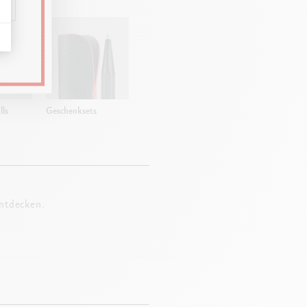
lls
Geschenksets
entdecken.