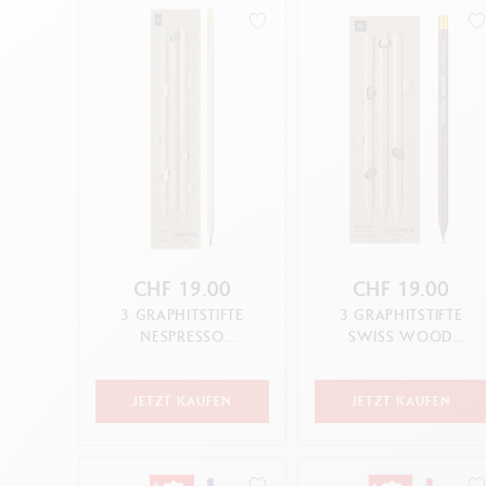
Leere Metallhüllen
A
F
Alles ansehen
ANNULLIEREN
ANWENDEN
S
A
ANNULLIEREN
ANWENDEN
CHF 19.00
CHF 19.00
3 GRAPHITSTIFTE
3 GRAPHITSTIFTE
NESPRESSO
SWISS WOOD
SONDEREDITION N°2
NESPRESSO
SONDEREDITION N°1
JETZT KAUFEN
JETZT KAUFEN