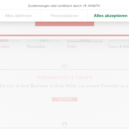
United States
Zustimmungen sind zertifiziert durch
Alles ablehnen
Personalisieren
Alles akzeptieren
CONTINUE
reiber
Minenhalter
Stifte
Tinten & Refi
VERKAUFSSTELLE FINDEN
ie sich in eine Boutique in Ihrer Nähe, um unsere Produkte zu 
SUCHEN