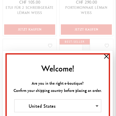
CHF 105.00
CHF 290.00
ETUI FÜR 2 SCHREIBGERÄTE
PORTEMONNAIE LÉMAN
LÉMAN WEISS
WEISS
JETZT KAUFEN
JETZT KAUFEN
BEST-SELLER
Welcome!
Are you in the right e-boutique?
Confirm your shipping country before placing an order.
CHF 290.00
CHF 95.00
DAMEN-PORTEMONNAIE
ETUI FÜR 1 SCHREIBGERÄT
LÉMAN GRAU
LÉMAN WEISS
United States