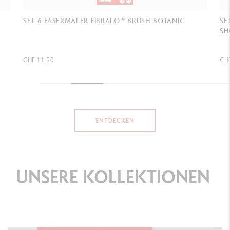
SET 6 FASERMALER FIBRALO™ BRUSH MANGA
SE
SHOJO
CHF 11.50
CH
ENTDECKEN
UNSERE
KOLLEKTIONEN