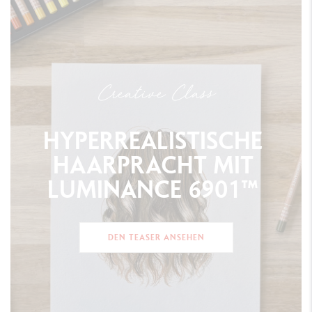
Creative Class
HYPERREALISTISCHE
HAARPRACHT
MIT
LUMINANCE
6901™
DEN TEASER ANSEHEN