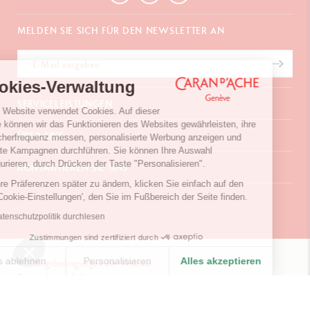
MELDEN SIE SICH FÜR DEN NEWSLETTER AN
Cookies-Verwaltung
SERVICELEISTUNGEN
Unser Website verwendet Cookies. Auf dieser
Weise können wir das Funktionieren des Websites gewährleisten, ihre
E-Geschenkgutschein
ÜBER UNS
Besucherfrequenz messen, personalisierte Werbung anzeigen und
Zahlungen
gezielte Kampagnen durchführen. Sie können Ihre Auswahl
Versand und Lieferung
Häufig gestellte Fragen
konfigurieren, durch Drücken der Taste "Personalisieren".
KONTAKTIEREN SIE UNS
Retouren
La Maison
Um Ihre Präferenzen später zu ändern, klicken Sie einfach auf den
Geschenkverpackung
Verkaufsstellen
Chemin du Foron 19
Link 'Cookie-Einstellungen', den Sie im Fußbereich der Seite finden.
Werbegeschenke
Inspiration
Po Box 332
Garantieverlängerung
Karriere
Die Datenschutzpolitik durchlesen
CH-1226 Thônex-Genf
Schweiz
Zustimmungen sind zertifiziert durch
+41 (0)848 558 558
Alles ablehnen
Personalisieren
Alles akzeptieren
Nutzungsbedingungen der Website
Datenschutzpolitik
Einwilligungsmanagementplattform: Passen Sie Ihre Optionen 
Ihre Cookies-Einstellungen
KONTAKTIEREN SIE UNS
Axeptio consent
© Caran d'Ache 2026
Unsere Plattform ermöglicht es Ihnen, Ihre Datenschutzeinstell