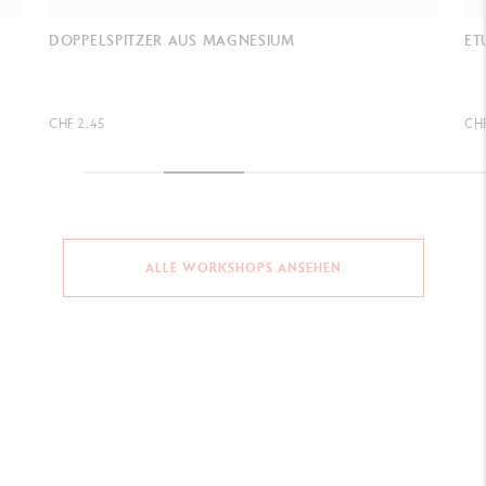
ETUI 40 FARBEN LUMINANCE 6901™
MU
CHF 148.00
CH
ALLE WORKSHOPS ANSEHEN