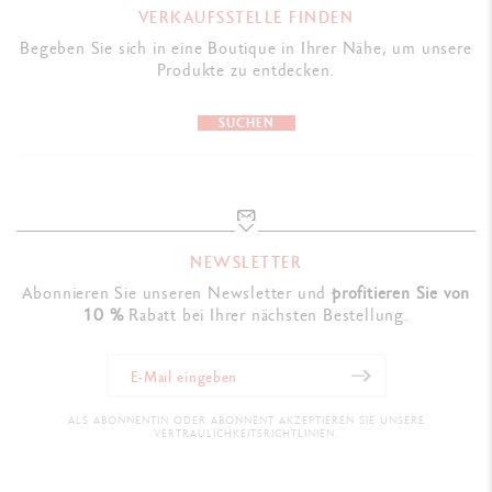
VERKAUFSSTELLE FINDEN
Begeben Sie sich in eine Boutique in Ihrer Nähe, um unsere
GESETZLICHE NORMEN
Produkte zu entdecken.
Swiss Made
SUCHEN
PRODUKTREFERENZ
Ref. 849.990
NEWSLETTER
Abonnieren Sie unseren Newsletter und
profitieren Sie von
10 %
Rabatt bei Ihrer nächsten Bestellung.
ALS ABONNENTIN ODER ABONNENT AKZEPTIEREN SIE UNSERE
VERTRAULICHKEITSRICHTLINIEN.