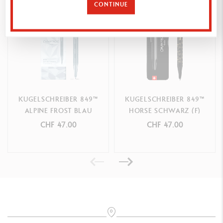
CONTINUE
NACHFÜLLUNGEN
Ausgestattet mit einer blauen Caran d’Ache Goliath-Medium-
Patrone
Kompatibel mit allen Caran d’Ache Goliath-Patronen
KUGELSCHREIBER 849™
KUGELSCHREIBER 849™
VERPACKUNG
ALPINE FROST BLAU
HORSE SCHWARZ (F)
Weißer Slimpack mit glänzender Oberfläche, verziert mit einer
CHF 47.00
CHF 47.00
Scheibe, die zum 849 Modell passt und den Schreibmodus sowie
die Mine anzeigt
Innen silbernes Logo
Magnetische Silikonausbuchtung, um den 849 beim Öffnen in
Position zu halten
Maße: 19.9 x 5.9 x 1.6 cm
Gewicht: 88 g (69 g außer Produkt)