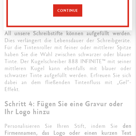
Violett.
Die Verfügbarkeit der verschiedenen Farben
CONTINUE
hängt von dem gewählten Stiftmodell und der
jeweiligen Kugel ab
.
All unsere Schreibstifte können aufgefüllt werden.
Dies verlängert die Lebensdauer der Schreibgeräte.
Für die Tintenroller mit feiner oder mittlerer Spitze
haben Sie die Wahl zwischen schwarzer oder blauer
Tinte. Der Kugelschreiber 888 INFINITE™ mit seiner
mittleren Kugel kann ebenfalls mit blauer oder
schwarzer Tinte aufgefüllt werden. Erfreuen Sie sich
dabei an dem fließenden Tintenfluss mit „Gel“-
Effekt.
Schritt 4: Fügen Sie eine Gravur oder
Ihr Logo hinzu
Personalisieren Sie Ihren Stift, indem Sie
den
Firmennamen, das Logo oder einen kurzen Text