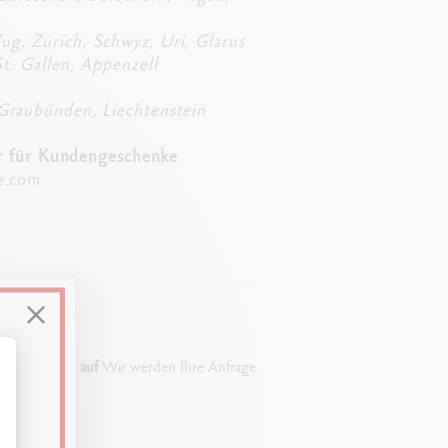
g, Zürich, Schwyz, Uri, Glarus
t. Gallen, Appenzell
Graubünden, Liechtenstein
ter für Kundengeschenke
e.com
begeschenke auf
Wir werden Ihre Anfrage
ssen Sie Ihre Optionen an