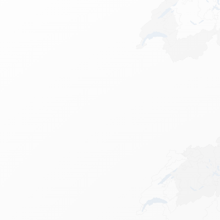
Leere Metallhüllen
A
F
Alles ansehen
S
A