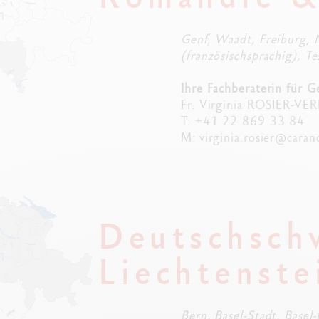
lles ansehen
Alles ansehen
ibralo™
Graphite Line
wisscolor
Technograph
Genf, Waadt, Freiburg, 
lles ansehen
Alles ansehen
(französischsprachig), Te
Ihre Fachberaterin für 
Fr. Virginia ROSIER-V
T: +41 22 869 33 84
M:
virginia.rosier@cara
Deutschsch
Liechtenste
Bern, Basel-Stadt, Basel