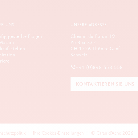
ER UNS
UNSERE ADRESSE
fig gestellte Fragen
Chemin du Foron 19
Maison
Po Box 332
kaufsstellen
CH-1226 Thônex-Genf
piration
Schweiz
riere
+41 (0)848 558 558
KONTAKTIEREN SIE UNS
nschutzpolitik
Ihre Cookies-Einstellungen
© Caran d'Ache 2026