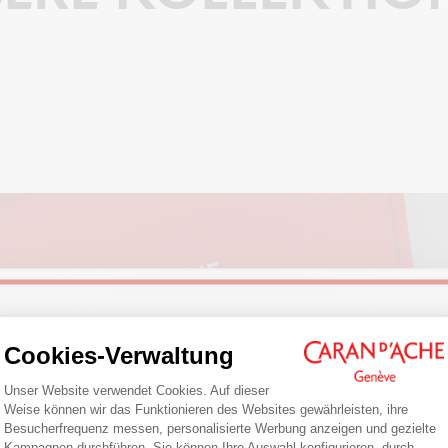
Welcome!
Cookies-Verwaltung
Einwilligungsmanagementplattform: Pa
FARBE
Unser Website verwendet Cookies. Auf dieser
Are you in the right e-boutique?
Weise können wir das Funktionieren des Websites gewährleisten, ihre
Besucherfrequenz messen, personalisierte Werbung anzeigen und gezielte
Confirm your shipping country before placing an order.
Kampagnen durchführen. Sie können Ihre Auswahl konfigurieren, durch