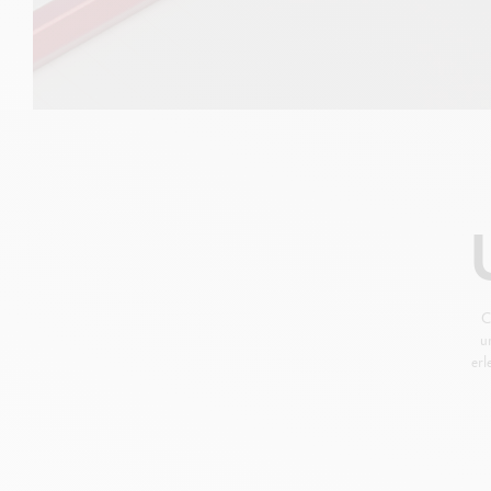
C
u
erl