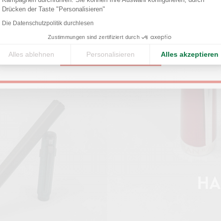
Axeptio consent
Drücken der Taste "Personalisieren"
United States
Die Datenschutzpolitik durchlesen
Zustimmungen sind zertifiziert durch
Alles ablehnen
Personalisieren
Alles akzeptieren
CONTINUE
HA