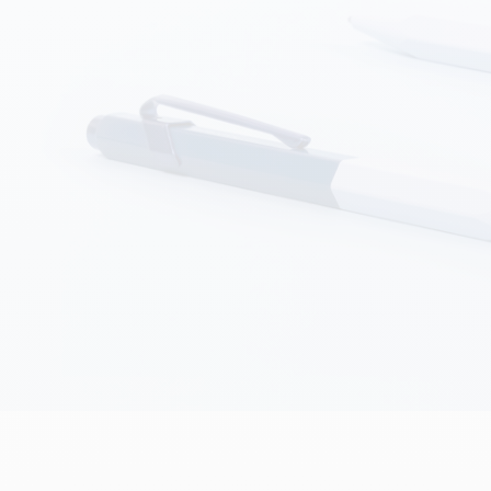
Alles ansehen
ibralo™
Graphite Line
wisscolor
Technograph
lles ansehen
Alles ansehen