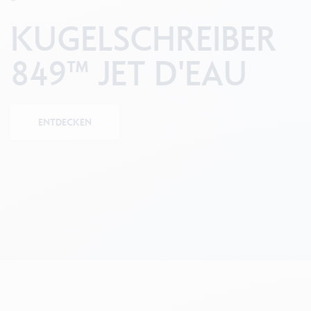
Leere Metallhüllen
F
Alles ansehen
KUGELSCHREIBER
S
A
849™ JET D'EAU
ENTDECKEN