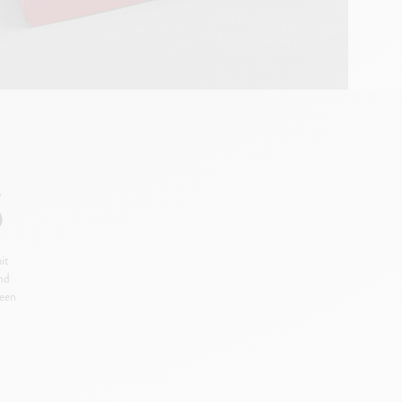
S
it
nd
deen