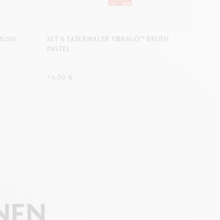
BRUSH
SET 6 FASERMALER FIBRALO™ BRUSH
SET 
PASTEL
PORT
14,00 €
14,00
NEN