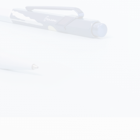
Creative Box
Kreativ-Set Oliver Jeffers
Botanisches-Set Julie Thomas
Lettering-Set Rylsee
Reise-Set SWISSCOLOR
Alles ansehen