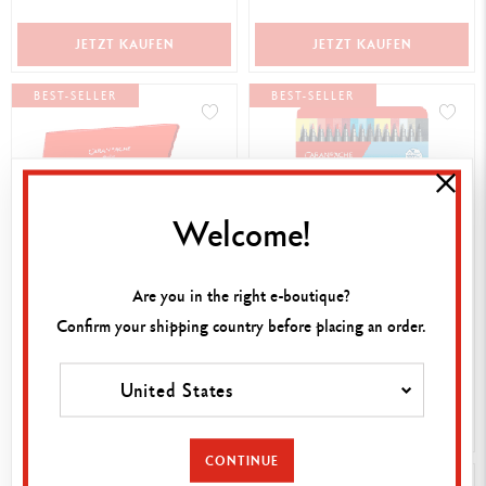
JETZT KAUFEN
JETZT KAUFEN
BEST-SELLER
BEST-SELLER
Welcome!
Are you in the right e-boutique?
BOTANISCHES
BOX 15 FASERMALER
MULTIPRODUKT-SET BY JULIE
Confirm your shipping country before placing an order.
FIBRALO™ BRUSH
THOMAS + 1 ONLINE-
89,00 €
36,00 €
KREATIVKURS
United States
JETZT KAUFEN
JETZT KAUFEN
CONTINUE