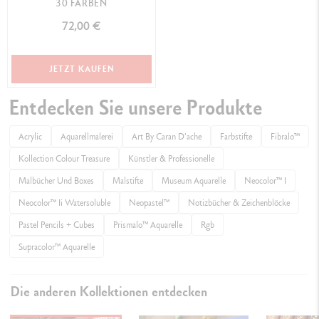
30 FARBEN
72,00 €
JETZT KAUFEN
Entdecken Sie unsere Produkte
Acrylic
Aquarellmalerei
Art By Caran D'ache
Farbstifte
Fibralo™
Kollection Colour Treasure
Künstler & Professionelle
Malbücher Und Boxes
Malstifte​
Museum Aquarelle
Neocolor™ I
Neocolor™ Ii Watersoluble
Neopastel™
Notizbücher & Zeichenblöcke
Pastel Pencils + Cubes
Prismalo™ Aquarelle
Rgb
Supracolor™ Aquarelle
Die anderen Kollektionen entdecken