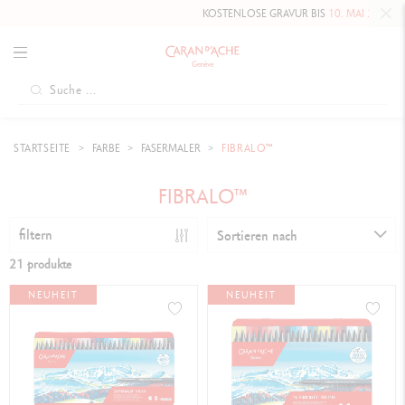
KOSTENLOSE GRAVUR BIS
10. MAI 2026
AUF DI
STARTSEITE
FARBE
FASERMALER
FIBRALO™
FIBRALO™
filtern
Sortieren nach
21 produkte
NEUHEIT
NEUHEIT