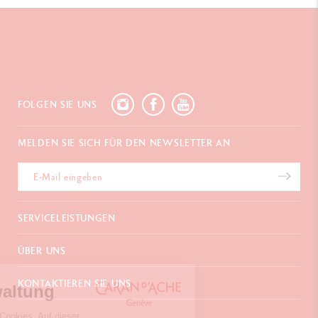
FOLGEN SIE UNS
MELDEN SIE SICH FÜR DEN NEWSLETTER AN
SERVICELEISTUNGEN
E-Geschenkgutschein
ÜBER UNS
Zahlungen
Versand und Lieferung
Häufig gestellte Fragen
KONTAKTIEREN SIE UNS
Retouren
Cookies-Verwaltung
La Maison
Geschenkverpackung
Verkaufsstellen
Chemin du Foron 19
Werbegeschenke
Unser Website verwendet Cookies. Auf dieser