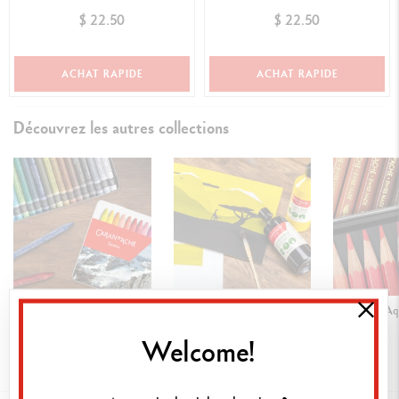
MONSTERS
$ 22.50
$ 22.50
ACHAT RAPIDE
ACHAT RAPIDE
Découvrez les autres collections
Neocolor™ II Aquarelle
Gouache Eco
Prismalo™ Aq
Welcome!