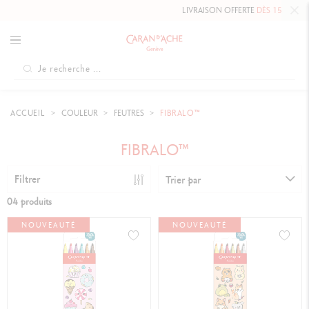
LIVRAISON OFFERTE
DÈS 150 $
ACCUEIL
COULEUR
FEUTRES
FIBRALO™
FIBRALO™
Filtrer
Trier par
04 produits
NOUVEAUTÉ
NOUVEAUTÉ