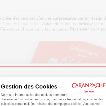
e créer des nuances d’encres surprenantes sur un dessin d
e à encre aquarellable
. Aplats de couleurs, mélange de nua
ifférents rendus selon la technique et
l’épaisseur de la po
Welcome!
Gestion des Cookies
Plateforme de Gestion du Consentemen
Are you in the right e-boutique?
Notre site internet utilise des cookies permettant
d’assurer le fonctionnement du site, mesurer sa fréquentation, afficher des
Confirm your shipping country before placing an order.
publicités personnalisées, réaliser des campagnes ciblées. Vous pouvez