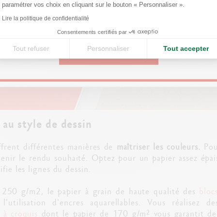
paramétrer vos choix en cliquant sur le bouton « Personnaliser ».
Axeptio consent
Lire la politique de confidentialité
United States
Consentements certifiés par
Tout refuser
Personnaliser
Tout accepter
CONTINUE
au style de dessin
offrent différentes manières de
maîtriser les couleurs.
Pour
enir le rendu souhaité. Optez pour un papier assez épai
fie les lignes du dessin.
250 g/m2, le papier à grain de haute qualité des
bloc
'utilisation d'encres aquarellables. Vous réalisez d
 à croquis
dont le papier de 170 g/m² vous garantit des