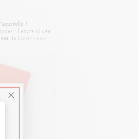
’aquarelle ?
nces : l’encre diluée
inte
de l’instrument.
t : Personnalisez vos Options