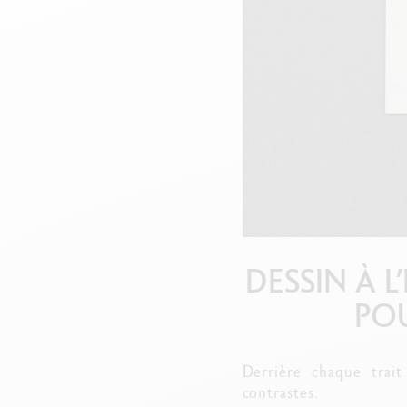
V
DESSIN À 
PO
Derrière chaque trai
contrastes.