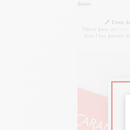
dessin.
🖍️
Envie d
Optez pour un
feutr
dans l’eau permet d