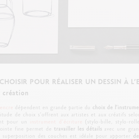
CHOISIR POUR RÉALISER UN DESSIN À L’
 création
’encre
dépendent en grande partie du
choix de l’instrum
tude de choix s’offrent aux artistes et aux créatifs selo
ont pour un
instrument d’écriture
(stylo-bille, stylo-rol
pointe fine permet de
travailler les détails
avec une grand
 la superposition des couches est idéale pour apporter
de