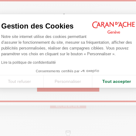
Welcome!
Gestion des Cookies
Plateforme de Gestion du Consentemen
Are you in the right e-boutique?
Notre site internet utilise des cookies permettant
d’assurer le fonctionnement du site, mesurer sa fréquentation, afficher des
Confirm your shipping country before placing an order.
publicités personnalisées, réaliser des campagnes ciblées. Vous pouvez
Carnets
Cahiers & Carnets
paramétrer vos choix en cliquant sur le bouton « Personnaliser ».
Axeptio consent
Lire la politique de confidentialité
United States
Consentements certifiés par
Tout refuser
Personnaliser
Tout accepter
TROUVEZ UN POINT DE VENTE
CONTINUE
s dans la boutique la plus proche de chez vous pour découvrir no
RECHERCHER