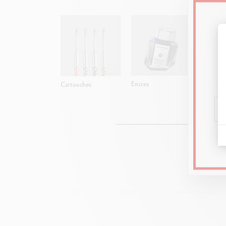
Encres
Cartouches
Mines
Rendez-vou