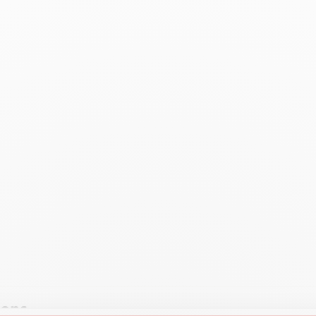
oir tout
Swisscolor
Voir tout
ions