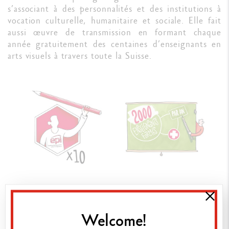
s’associant à des personnalités et des institutions à
vocation culturelle, humanitaire et sociale. Elle fait
aussi œuvre de transmission en formant chaque
année gratuitement des centaines d’enseignants en
arts visuels à travers toute la Suisse.
LABELS ET CERTIFICATIONS
Welcome!
De la parole aux actes