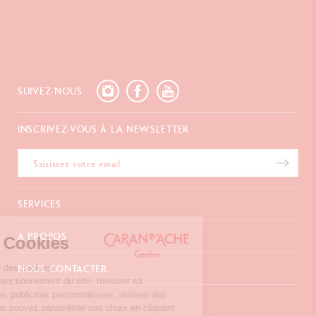
SUIVEZ-NOUS
INSCRIVEZ-VOUS À LA NEWSLETTER
SERVICES
E-Carte Cadeau
À PROPOS
Gestion des Cookies
Paiements
Livraison
FAQ
Notre site internet utilise des cookies
NOUS CONTACTER
Retours
La Maison
permettant d’assurer le fonctionnement du site, mesurer sa
Emballages Cadeaux
Points de vente
fréquentation, afficher des publicités personnalisées, réaliser des
Morton Clarke & Co. Ltd.
Cadeaux d'affaires
Inspiration
campagnes ciblées. Vous pouvez paramétrer vos choix en cliquant
669 Ridley Place, Unit #107
Extension de garantie