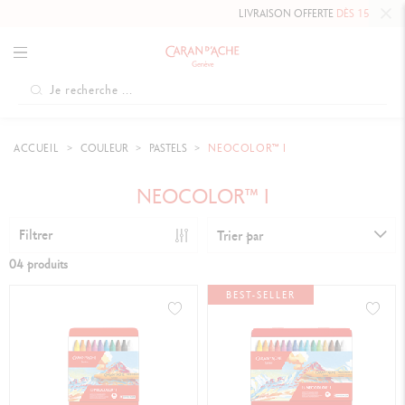
LIVRAISON OFFERTE
DÈS 150 $
ACCUEIL
COULEUR
PASTELS
NEOCOLOR™ I
NEOCOLOR™ I
Filtrer
Trier par
04 produits
BEST-SELLER