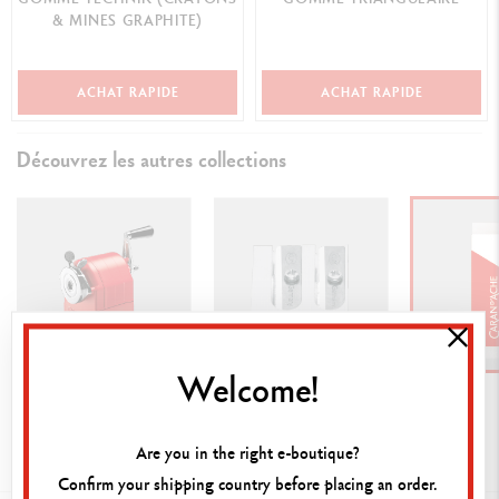
& MINES GRAPHITE)
ACHAT RAPIDE
ACHAT RAPIDE
Découvrez les autres collections
Welcome!
Machine à tailler
Taille-crayons
Gommes
Are you in the right e-boutique?
Confirm your shipping country before placing an order.