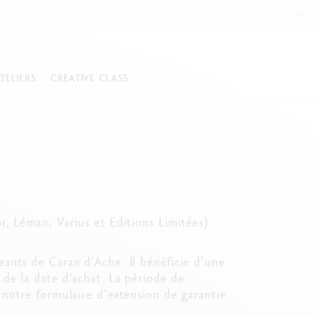
TELIERS
CREATIVE CLASS
COLLECTIONS HAUTE ÉCRITURE
PASTELS
s
Paul Smith Édition n°5
Ecridor™
Neoart™ 6901
i à imprimer
Léman™
Pastels Pencils
ylo entreprise
es copeaux de crayon ?
Varius™
Neopastel™
hine à tailler
Éditions limitées
Neocolor™ I
r, Léman, Varius et Editions Limitées)
 vos dessins à l'encre
Éditions spéciales
Neocolor™ II Aquarelle
Voir tout
Voir tout
eants de Caran d'Ache. Il bénéficie d'une
de la date d'achat. La période de
 notre formulaire d'extension de garantie