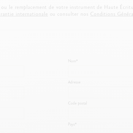
oir tout
Swisscolor
n ou le remplacement de votre instrument de Haute Écritur
Voir tout
antie internationale
ou consulter nos
Conditions Généra
Nom*
Adresse
Code postal
Pays*