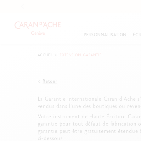
PERSONNALISATION
ÉCR
ACCUEIL
EXTENSION_GARANTIE
NOUVEAUTÉS
NOUVEAUTÉS
NOS SÉLECTIONS
À PROPOS DE NOU
T
C
C
Collection Paul Smith
Collection Nina Cosford
Stylos personnalisables
Notre histoire
S
L
Ma
Collection Mosaic
Coffret Luminance 6901™
Best-sellers
Nos valeurs
St
M
Ta
Retour
Collection Damier
Neoart™ 6901
Petites attentions
Nos savoir-faire
St
S
G
Collection Nina Cosford
Voir tout
Coffrets
Nos engagements
P
P
Bl
La Garantie internationale Caran d'Ache s
Voir tout
E-Carte Cadeau
Nos partenariats
C
S
C
vendus dans l'une des boutiques ou reven
Voir tout
Nos ambassadeurs
St
V
P
Votre instrument de Haute Écriture Caran 
Nos métiers et opportun
E
P
garantie pour tout défaut de fabrication 
Voir tout
C
V
garantie peut être gratuitement étendue à
E
ci-dessous.