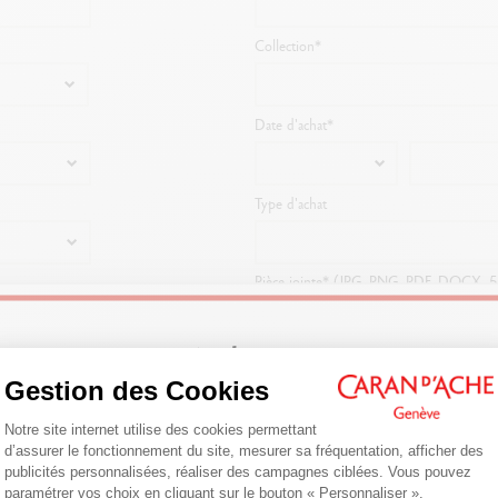
Collection*
Date d'achat*
Type d'achat
Pièce jointe* (JPG, PNG, PDF, DOCX, 
Merci de joindre la preuve d'achat datée 
Choisir un fichier
Aucun fic
Welcome!
Gestion des Cookies
ctualité de Caran d'Ache en toute simplicité, cochez la case ci-dessous :
Plateforme de Gestion du Consentemen
Are you in the right e-boutique?
Notre site internet utilise des cookies permettant
de Caran d'Ache
d’assurer le fonctionnement du site, mesurer sa fréquentation, afficher des
Confirm your shipping country before placing an order.
publicités personnalisées, réaliser des campagnes ciblées. Vous pouvez
la newsletter Caran d'Ache
paramétrer vos choix en cliquant sur le bouton « Personnaliser ».
Axeptio consent