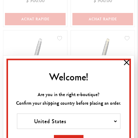
$ 900.00
$ 900.00
ACHAT RAPIDE
ACHAT RAPIDE
Welcome!
STYLO BILLE LÉMAN™
STYLO BILLE LÉMAN™
Are you in the right e-boutique?
EBONY NOIR ARGENTÉ
EBONY NOIR PLAQUÉ OR
Confirm your shipping country before placing an order.
RHODIÉ
$ 820.00
$ 815.00
GRAVABLE
GRAVABLE
United States
ACHAT RAPIDE
ACHAT RAPIDE