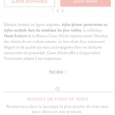
ALERTE DISPONIBLE
ACHAT RAPIDE
1
2
3
Éditions limitées ou lignes inspirées,
stylos plume, porte-mines ou
stylos sculptés dans les matériaux les plus nobles
, la collection
Haute Ecriture
de la Maison Caran d'Ache exprime toute l'étendue
des talents de ses maîtres-artisans. Le bon choix d'un instrument
élégant et de qualité qui vous accompagnera dans vos écritures
manuscrites est primordial. Caran d'Ache offre à chaque talent
l'instrument adapté à ses inspirations.
Voir plus
À chaque écriture sa gamme de stylos d'exception
L'élégance intemporelle de la gamme Ecridor
Grand classique de la Maison, la
TROUVEZ UN POINT DE VENTE
collection Ecridor
se caractérise par
l'élégance, l'intemporalité et la durabilité
de ses instruments.
Rendez-vous dans la boutique la plus proche de chez vous
Grâce à leur silhouette hexagonale, leur style authentique et leur
pour découvrir nos produits.