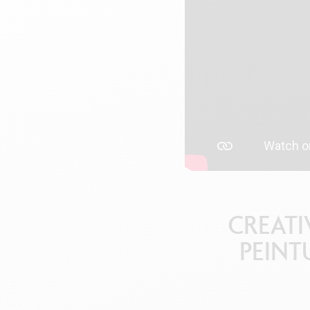
V
CREATI
PEINT