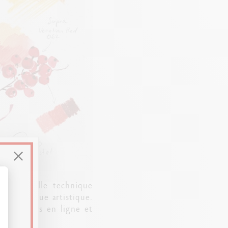
une nouvelle technique
eur pratique artistique.
t : Personnalisez vos Options
aque cours en ligne et