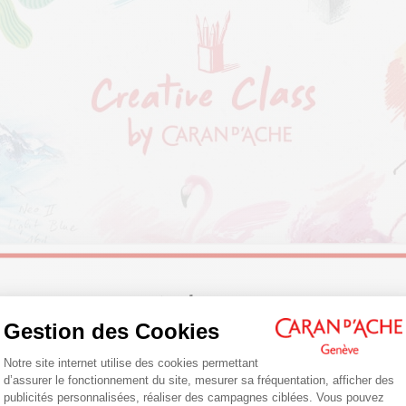
Welcome!
Gestion des Cookies
s’adressent à tous ceux qui ont envie de découvrir 
atériel Caran d’Ache, ou qui aspirent à progresser dans l
Plateforme de Gestion du Consentemen
Are you in the right e-boutique?
Notre site internet utilise des cookies permettant
nt, hobbyiste ou simplement curieux, évadez-vous à ch
d’assurer le fonctionnement du site, mesurer sa fréquentation, afficher des
 !
Confirm your shipping country before placing an order.
publicités personnalisées, réaliser des campagnes ciblées. Vous pouvez