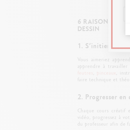
6 RAISONS DE P
DESSIN
1. S’initier à de
Vous aimeriez apprend
apprendre à travailler
feutres
,
pinceaux
, ins
faire technique et thé
2. Progresser en 
Chaque cours créatif 
vidéo, progressez à vot
du professeur afin de fa