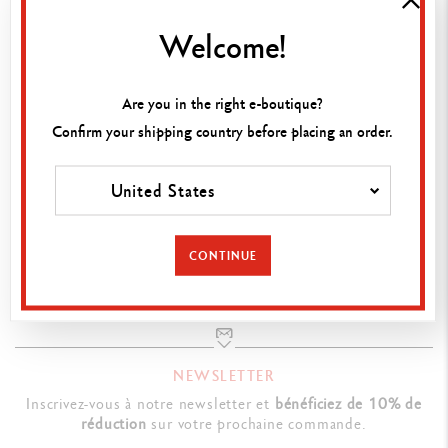
Cartouches
Mines
Welcome!
Are you in the right e-boutique?
Confirm your shipping country before placing an order.
TROUVEZ UN POINT DE VENTE
Rendez-vous dans la boutique la plus proche de chez vous
United States
pour découvrir nos produits.
RECHERCHER
CONTINUE
NEWSLETTER
Inscrivez-vous à notre newsletter et
bénéficiez de 10% de
réduction
sur votre prochaine commande.