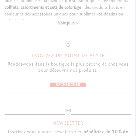
nuances lumineuses, la manufacture suisse propose aussi différents
coffrets, assortiments et sets de coloriage
: des produits hauts en
couleur et des accessoires uniques pour sublimer vos dessins ou
votre peinture.
Voir plus
Crayons de couleur Swiss Made pour toutes les
techniques artistiques
TROUVEZ UN POINT DE VENTE
Des assortiments de crayons de couleurs permanents
Rendez-vous dans la boutique la plus proche de chez vous
aux multiples nuances
pour découvrir nos produits.
Les
crayons de couleur
signés Caran d'Ache sont conçus en bois de
RECHERCHER
cèdre de premier choix certifié FSC™, comme les crayons issus de la
gamme
Luminance 6901™
.
Leur mine onctueuse et permanente
associée à une tenue à la lumière incomparable font de ce crayon un
instrument idéal pour les artistes, designers ou architectes. Le
crayon Pablo™** est, lui aussi, un instrument de choix pour les
artistes graphistes et illustrateurs en recherche de qualité et de
NEWSLETTER
précision.
Inscrivez-vous à notre newsletter et
bénéficiez de 10% de