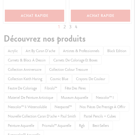
ACHAT RAPIDE
ACHAT RAPIDE
1
2
3
4
Découvrez nos produits
Acrylic
Art By Caran D'ache
Artistes & Professionnels
Black Edition
Carnets & Blocs À Dessin
Carnets De Coloriage Et Boxes
Collection Anniversaire
Collection Colour Treasure
Collection Keith Haring
Cosmic Blue
Crayons De Couleur
Feutre De Coloriage
Fibralo™
Fête Des Pères
Materiel De Peinture Artistique
Museum Aquarelle
Neocolor™ I
Neocolor™ Ii Watersoluble
Neopastel™
Nos Pièces De Prestige À Offrir
Nouvelle Collection Caran D’ache + Paul Smith
Pastel Pencils + Cubes
Peinture Aquarelle
Prismalo™ Aquarelle
Rgb
Best-Sellers
Supracolor™ Aquarelle