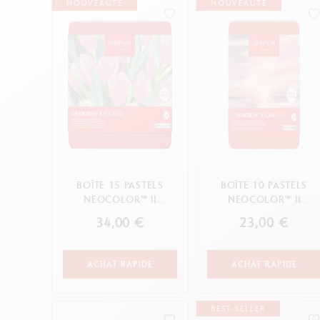
Boîte en métal vide
V
NOUVEAUTÉ
NOUVEAUTÉ
Livres
F
Voir tout
S
V
ANNULER
APPLIQUER
ANNULER
APPLIQUER
BOÎTE 15 PASTELS
BOÎTE 10 PASTELS
NEOCOLOR™ II
NEOCOLOR™ II
BOTANIQUE
CRÉPUSCULE
34,00 €
23,00 €
ACHAT RAPIDE
ACHAT RAPIDE
BEST-SELLER