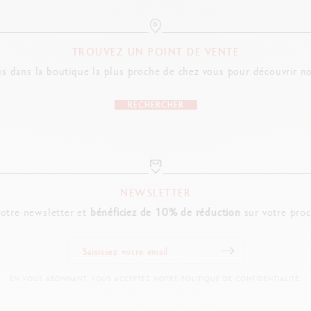
pastels s'offrent à tous types de supports secs ou humides : l'imprégnation
 vastes possibilités de création, repoussant les limites de l'imaginaire. Mê
TROUVEZ UN POINT DE VENTE
ponibles en boîtes de 10, 15, 30, 40 ou 84 couleurs, les pastels aquarell
s dans la boutique la plus proche de chez vous pour découvrir no
ffret favori !
RECHERCHER
i ne demande qu'à être cultivée !
Creative Box
, qui rassemble toute la panoplie de couleurs et d'accessoires
rouvez :
NEWSLETTER
elle
notre newsletter et
bénéficiez de 10% de réduction
sur votre pro
uarelle
un pinceau à réservoir d'eau large, un flacon spray plastique, un sgraffito 
tifs gratuits sur notre plateforme Creative Class
pour faire découvrir le pou
EN VOUS ABONNANT, VOUS ACCEPTEZ NOTRE POLITIQUE DE CONFIDENTIALITÉ.