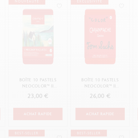
oir tout
Voir tout
NOUVEAUTÉ
EXCLUSIVITÉ
ibralo™
Graphite Line
wisscolor
Technograph
oir tout
Voir tout
BOÎTE 10 PASTELS
BOÎTE 10 PASTELS
NEOCOLOR™ II
NEOCOLOR™ II
PAYSAGE
AQUARELLE TOM
23,00 €
26,00 €
SACHS - ÉDITION ...
ACHAT RAPIDE
ACHAT RAPIDE
BEST-SELLER
BEST-SELLER