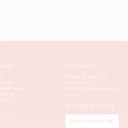
s Caran d'Ache
e Atelier
permet de (re)découvrir toute l'excellence des produits Caran d'A
ues artistiques grâce à des « recettes » créatives ou encore des astuces 
les amateurs de couleur et les passionnés de loisirs créatifs !
PROPOS
NOTRE ADRESSE
Q
Chemin du Foron 19
Maison
Po Box 332
nts de vente
CH-1226 Thônex-Genève
piration
Suisse
rières
+41 (0)848 558 558
NOUS CONTACTER