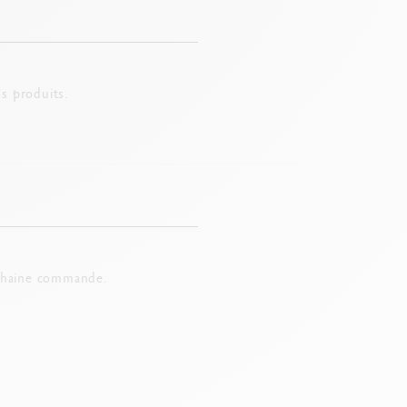
, le lavis, le monotype, les glacis ou les dégradés en
me les artistes confirmés retrouvent leur regard
ables à la cire Swiss Made donneront tout leur éclat à
s produits.
 pour les artistes en herbe. Au coeur de cette
chaine commande.
et une palette aquarelle).
voir de ses instruments. Libérez le grand peintre qui