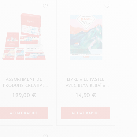
Creative Box
Set Créatif Oliver Jeffers
Set Botanique Julie thomas
Set de lettering Rylsee
Malette de voyage Swisscolor
Voir tout
ASSORTIMENT DE
LIVRE « LE PASTEL
PRODUITS CREATIVE
AVEC BEYA REBAÏ »
BOX + 3 COURS EN
VERSION FRANÇAISE
199,00 €
14,90 €
LIGNE
ACHAT RAPIDE
ACHAT RAPIDE