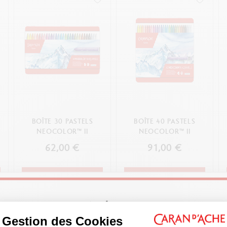
BOÎTE 30 PASTELS
BOÎTE 40 PASTELS
NEOCOLOR™ II
NEOCOLOR™ II
62,00 €
91,00 €
ACHAT RAPIDE
ACHAT RAPIDE
Welcome!
ions
Gestion des Cookies