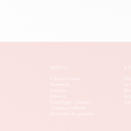
Plongez dans la magie des couleur
Vous êtes en quête d'un nouveau savoir-faire ? Le
Livr
Une occasion idéale pour explorer de nouvelles techniq
français, anglais), le livre est un précieux cadeau pour 
SERVICES
A 
E-Carte Cadeau
FA
Paiements
La 
Livraison
Poi
Retours
Ins
Emballages Cadeaux
Car
Cadeaux d'affaires
Extension de garantie