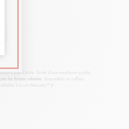
t : Personnalisez vos Options
 Maison Caran d'Ache. Dotés d'une excellente qualité,
tes les formes créatives
. Disponibles en coffrets
ellables à la cire Neocolor™ II.
hoix des couleurs qui révèlent les pigments sous une