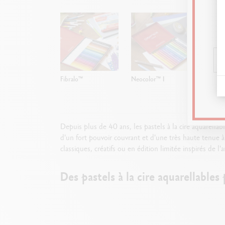
Fibralo™
Neocolor™ I
Neocolor
Aquarell
Depuis plus de 40 ans, les pastels à la cire aquarella
d'un fort pouvoir couvrant et d'une très haute tenue à
classiques, créatifs ou en édition limitée inspirés de 
Des pastels à la cire aquarellables 
À l'image de la première génération,
les pastels à la c
nouvelle lumière.