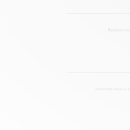
Artisanalement conçus pour être solubles à l'eau, les 
arc-en-ciel.
Riche de ses 84 nuances, la
gamme complète
offre de
d'enfant et leur émerveillement face aux couleurs.
Dis
vos aquarelles !
Rendez-vou
Assortiment créatif : votre futur co
On a toutes et tous en nous une once de créativité qu
C'est pour cette raison que Caran d'Ache a imaginé la
exceptionnelle boîte créative à offrir (ou à s'offrir), ret
- Une boîte de 30 pastels à la cire
Neocolor™ II Aquar
Inscrivez-vous à 
- Une boîte de 18 crayons de couleur
Supracolor™ Aq
- Une boîte de 10
Fibralo™ Brush
- Une boîte de 8 tablettes
Gouache Studio
- 5 accessoires (un bloc à dessin multi-techniques A4, 
La Creative box donne également accès à
3 cours créa
est en vous !