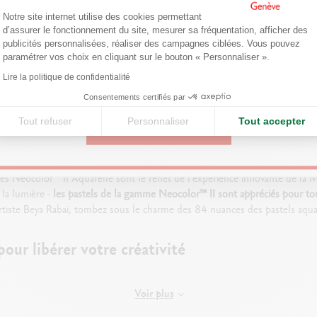
Plateforme de Gestion du Consentemen
Are you in the right e-boutique?
Notre site internet utilise des cookies permettant
d’assurer le fonctionnement du site, mesurer sa fréquentation, afficher des
Confirm your shipping country before placing an order.
publicités personnalisées, réaliser des campagnes ciblées. Vous pouvez
paramétrer vos choix en cliquant sur le bouton « Personnaliser ».
Axeptio consent
Lire la politique de confidentialité
United States
Consentements certifiés par
™ II
Gouache Eco
Prismalo™ Aquarelle
Acrylic
Tout refuser
Personnaliser
Tout accepter
e
CONTINUE
bles Neocolor™ II Aquarelle sont le reflet de l'expérience innovante de la
 la lumière -
les pastels de la gamme Neocolor™ II sont appréciés pour tou
l'artiste Beya Rabaï, tombez sous le charme des 84 nuances des pastels aquar
pour libérer votre créativité
Voir plus
ire aquarellables Neocolor™ II cultivent la créativité
: celle du trait et du c