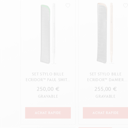
Boîte en métal vide
V
Stylo bille
F
Voir tout
S
V
ANNULER
APPLIQUER
ANNULER
APPLIQUER
SET STYLO BILLE
SET STYLO BILLE
ECRIDOR™ PAUL SMITH
ECRIDOR™ DAMIER
GRIS ARGENTÉ & ÉTUI
DORÉ ROSE & ÉTUI EN
250,00 €
255,00 €
EN C...
CUIR NOI...
GRAVABLE
GRAVABLE
ACHAT RAPIDE
ACHAT RAPIDE