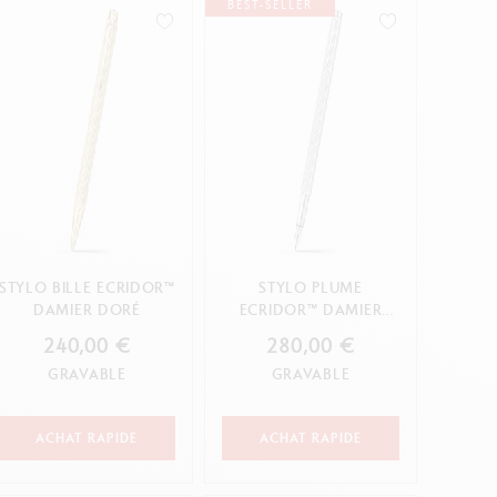
BEST-SELLER
Creative Box
Set Créatif Oliver Jeffers
Set Botanique Julie thomas
Set de lettering Rylsee
Malette de voyage Swisscolor
Voir tout
STYLO BILLE ECRIDOR™
STYLO PLUME
DAMIER DORÉ
ECRIDOR™ DAMIER
GRIS ARGENTÉ
240,00 €
280,00 €
GRAVABLE
GRAVABLE
ACHAT RAPIDE
ACHAT RAPIDE