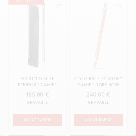
oir tout
Voir tout
BEST-SELLER
ibralo™
Graphite Line
wisscolor
Technograph
oir tout
Voir tout
SET STYLO BILLE
STYLO BILLE ECRIDOR™
ECRIDOR™ DAMIER
DAMIER DORÉ ROSE
GRIS ARGENTÉ & ÉTUI
185,00 €
240,00 €
EN CUIR ...
GRAVABLE
GRAVABLE
ACHAT RAPIDE
ACHAT RAPIDE