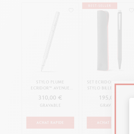
BEST-SELLER
STYLO PLUME
SET ECRIDOR™ RACING
ECRIDOR™ AVENUE
STYLO BILLE & ÉTUI EN
PLATINÉ
CUIR
310,00 €
195,00 €
GRAVABLE
GRAVABLE
ACHAT RAPIDE
ACHAT RAPIDE