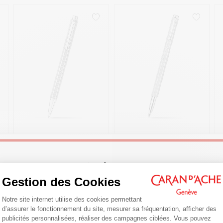
STYLO BILLE ECRIDOR™
STYLO ROLLER
MAILLE MILANAISE
ECRIDOR™ MAILLE
MILANAISE
185,00 €
270,00 €
Welcome!
GRAVABLE
GRAVABLE
Gestion des Cookies
Plateforme de Gestion du Consentemen
Are you in the right e-boutique?
Notre site internet utilise des cookies permettant
ACHAT RAPIDE
ACHAT RAPIDE
d’assurer le fonctionnement du site, mesurer sa fréquentation, afficher des
Confirm your shipping country before placing an order.
publicités personnalisées, réaliser des campagnes ciblées. Vous pouvez