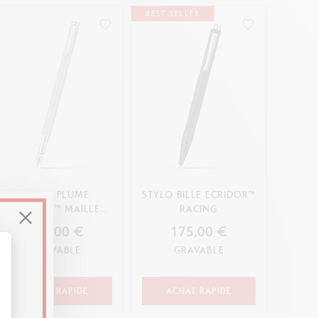
BEST-SELLER
STYLO PLUME
STYLO BILLE ECRIDOR™
ECRIDOR™ MAILLE
RACING
MILANAISE
310,00 €
175,00 €
GRAVABLE
GRAVABLE
t : Personnalisez vos Options
ACHAT RAPIDE
ACHAT RAPIDE