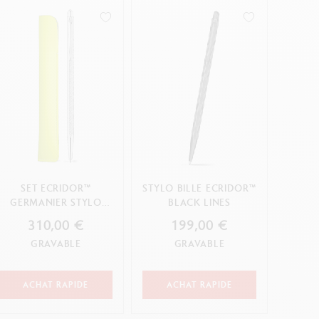
SET ECRIDOR™
STYLO BILLE ECRIDOR™
GERMANIER STYLO
BLACK LINES
BILLE PLATINÉ ET ÉTUI
310,00 €
199,00 €
EN CUIR – ÉDITION
GRAVABLE
GRAVABLE
SPÉCIALE
ACHAT RAPIDE
ACHAT RAPIDE