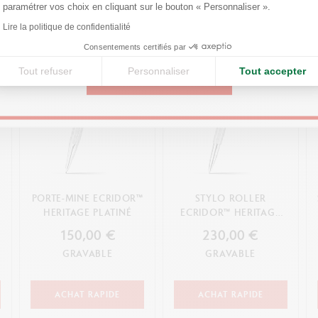
paramétrer vos choix en cliquant sur le bouton « Personnaliser ».
Axeptio consent
Lire la politique de confidentialité
United States
Consentements certifiés par
Tout refuser
Personnaliser
Tout accepter
CONTINUE
™
PORTE-MINE ECRIDOR™
STYLO ROLLER
HERITAGE PLATINÉ
ECRIDOR™ HERITAGE
PLATINÉ
150,00 €
230,00 €
GRAVABLE
GRAVABLE
ACHAT RAPIDE
ACHAT RAPIDE