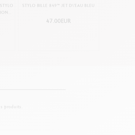
 STYLO
STYLO BILLE 849™ JET D\'EAU BLEU
STYLO BILLE
TION
47.00EUR
5
s produits.