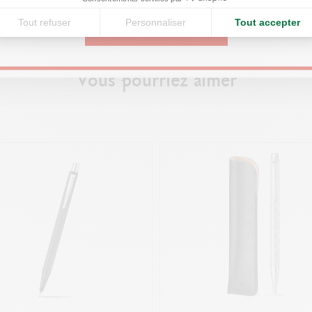
ir plus
En savoir plus
Swiss Made
Tout refuser
Personnaliser
Tout accepter
CONTINUE
RÉFÉRENCE DU PRODUIT
Vous pourriez aimer
Réf. 890.487