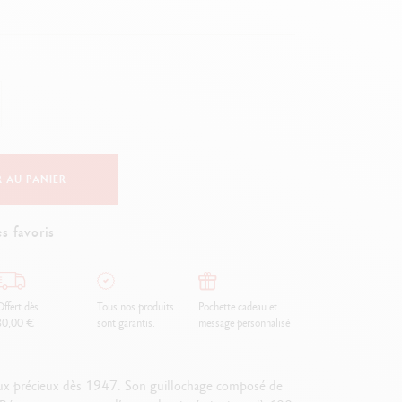
Creative Box
Set Créatif Oliver Jeffers
Set Botanique Julie thomas
Set de lettering Rylsee
Malette de voyage Swisscolor
Voir tout
 AU PANIER
s favoris
ffert dès
Tous nos produits
Pochette cadeau et
80,00 €
sont garantis.
message personnalisé
aux précieux dès 1947. Son guillochage composé de