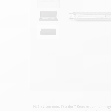
Boîte en métal vide
V
F
Voir tout
S
V
Fidèle à son nom, l’Ecridor™ Retro est un hommag