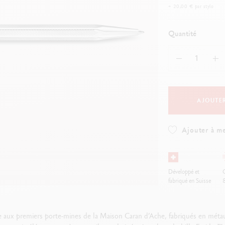
oir tout
Voir tout
+ 20,00 € par stylo
ibralo™
Graphite Line
wisscolor
Technograph
Quantité
oir tout
Voir tout
AJOUTER
Ajouter à me
Développé et
O
fabriqué en Suisse
e aux premiers porte-mines de la Maison Caran d’Ache, fabriqués en mét