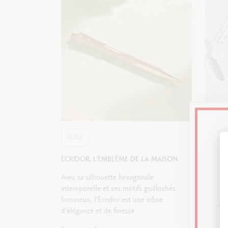
GUIDE
GUIDE
ECRIDOR, L'EMBLÈME DE LA MAISON
COMME
Avec sa silhouette hexagonale
Stylo p
intemporelle et ses motifs guillochés
stylo bi
lumineux, l'Ecridor est une icône
Guide p
d'élégance et de finesse.
adopter 