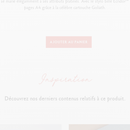
 marie élégamment à ses attributs platinés. Avec le stylo bille Ecridor™ R
pages A4 grâce à la célèbre cartouche Goliath.
VERSION D'INSTRUMENT D'ÉCRITURE
AJOUTER AU PANIER
Stylo Bille
Longueur : 128 mm &
Diamètre : 8 mm
CORPS DU STYLO
Corps hexagonal en laiton, finition platine
Découvrez nos derniers contenus relatifs à ce produit.
Guillochage composé de losanges
Bouton-poussoir et clip flexible polis brillants
Isotype hexagonal et logo Caran d’Ache gravés sur le bouton