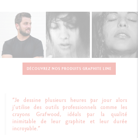
DÉCOUVREZ NOS PRODUITS GRAPHITE LINE
”
Je dessine plusieurs heures par jour alors
j’utilise des outils professionnels comme les
crayons Grafwood, idéals par la qualité
inimitable de leur graphite et leur durée
incroyable.
”