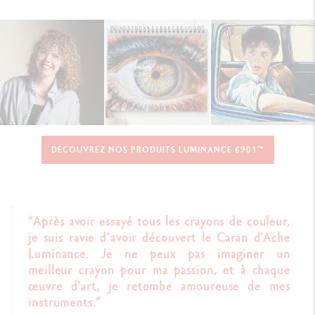
DÉCOUVREZ NOS PRODUITS LUMINANCE 6901™
“Après avoir essayé tous les crayons de couleur,
je suis ravie d'avoir découvert le Caran d'Ache
Luminance. Je ne peux pas imaginer un
meilleur crayon pour ma passion, et à chaque
œuvre d'art, je retombe amoureuse de mes
instruments.”