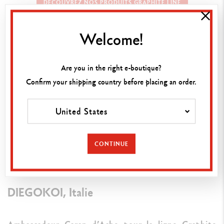
DÉCOUVREZ NOS PRODUITS GRAPHITE LINE
Welcome!
“Que l’on souhaite travailler tout en finesse ou
en appuyant pour obtenir plus de contraste, les
Are you in the right e-boutique?
nuances que l’on obtient avec les RGB sont
Confirm your shipping country before placing an order.
multiples. L’effet aquarellable permet d’obtenir
de la transparence ainsi qu’un effet vaporeux,
tout en gardant le grain si particulier du
United States
graphite.”
CONTINUE
DIEGOKOI, Italie