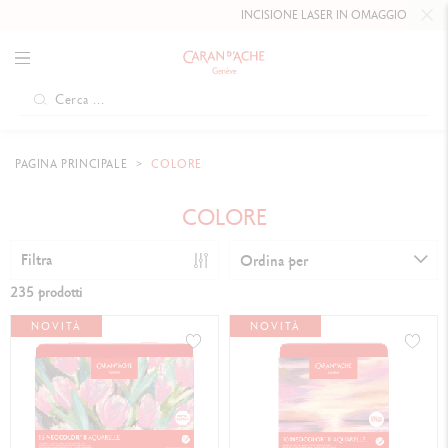
INCISIONE LASER IN OMAGGIO FINO AL
10 MAGGIO
PAGINA PRINCIPALE
COLORE
COLORE
Filtra
Ordina per
235 prodotti
NOVITÀ
NOVITÀ