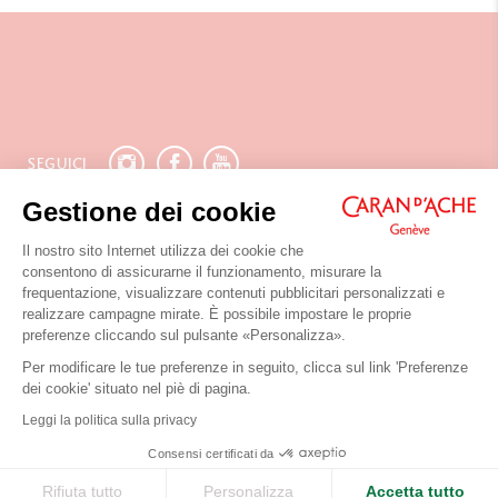
SEGUICI
Gestione dei cookie
ISCRIVITI ALLA NEWSLETTER
Il nostro sito Internet utilizza dei cookie che
consentono di assicurarne il funzionamento, misurare la
frequentazione, visualizzare contenuti pubblicitari personalizzati e
realizzare campagne mirate. È possibile impostare le proprie
preferenze cliccando sul pulsante «Personalizza».
CONTATTACI
Per modificare le tue preferenze in seguito, clicca sul link 'Preferenze
Chemin du Foron 19
dei cookie' situato nel piè di pagina.
Po Box 332
Leggi la politica sulla privacy
CH-1226 Thônex-Ginevra
Svizzera
Consensi certificati da
+41 (0)848 558 558
Rifiuta tutto
Personalizza
Accetta tutto
Condizioni di utilizzo del sito