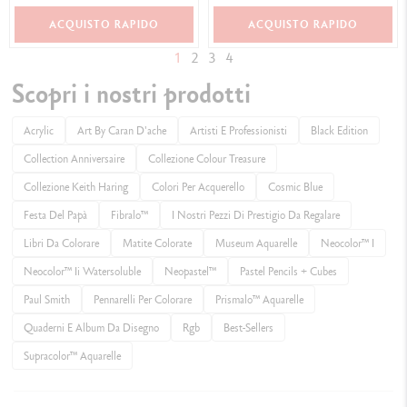
ACQUISTO RAPIDO
ACQUISTO RAPIDO
1
2
3
4
Scopri i nostri prodotti
Acrylic
Art By Caran D'ache
Artisti E Professionisti
Black Edition
Collection Anniversaire
Collezione Colour Treasure
Collezione Keith Haring
Colori Per Acquerello​
Cosmic Blue
Festa Del Papà
Fibralo™
I Nostri Pezzi Di Prestigio Da Regalare
Libri Da Colorare
Matite Colorate
Museum Aquarelle
Neocolor™ I
Neocolor™ Ii Watersoluble
Neopastel™
Pastel Pencils + Cubes
Paul Smith
Pennarelli Per Colorare
Prismalo™ Aquarelle
Quaderni E Album Da Disegno
Rgb
Best-Sellers
Supracolor™ Aquarelle