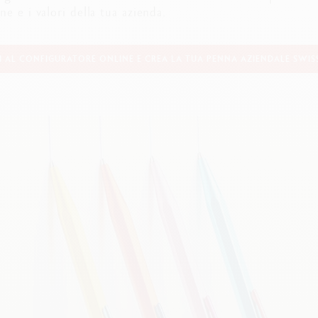
uarda tutto
Guarda tutto
e e i valori della tua azienda.
ibralo™
Graphite Line
wisscolor
Technograph
uarda tutto
Guarda tutto
I AL CONFIGURATORE ONLINE E CREA LA TUA PENNA AZIENDALE SWIS