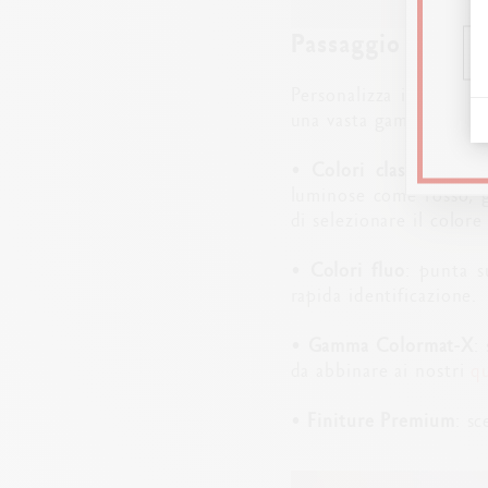
Passaggio 2: Sele
Personalizza il colore 
una vasta gamma di colo
•
Colori classici
: sceg
luminose come rosso, gi
di selezionare il color
•
Colori fluo
: punta s
rapida identificazione.
•
Gamma Colormat-X
:
da abbinare ai nostri
q
•
Finiture Premium
: s