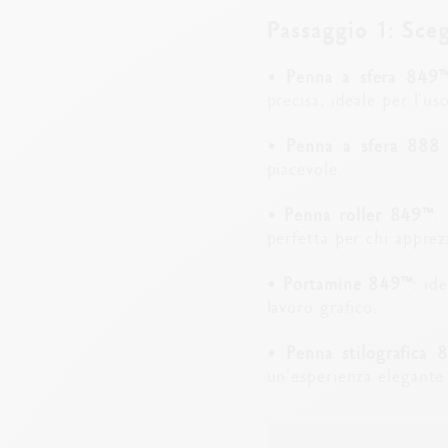
Passaggio 1: Sceg
•
Penna a sfera 849
precisa, ideale per l'us
•
Penna a sfera 888
piacevole.
•
Penna roller 849™
:
perfetta per chi apprez
•
Portamine 849™
: id
lavoro grafico.
•
Penna stilografica 
un'esperienza elegante e