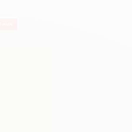
Creative Box
Set Creativo Oliver Jeffers
Set Botanico Julie Thomas
S MADE
Set Lettering Rylsee
Valigetta da viaggio Swisscolor
Guarda tutto