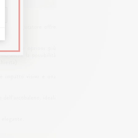
stro configuratore offre
gio oppure opzioni più
amo anche la possibilità
hiesta).
rte impatto visivo e una
 dell'arcobaleno, ideali
a elegante.