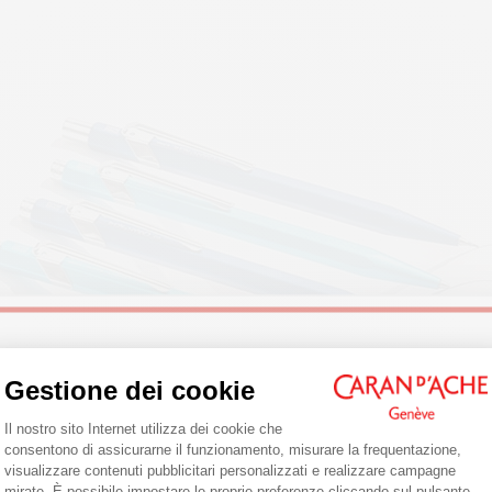
Welcome!
Gestione dei cookie
Piattaforma di Gestione del Consenso: 
Il nostro sito Internet utilizza dei cookie che
Are you in the right e-boutique?
consentono di assicurarne il funzionamento, misurare la frequentazione,
visualizzare contenuti pubblicitari personalizzati e realizzare campagne
Confirm your shipping country before placing an order.
mirate. È possibile impostare le proprie preferenze cliccando sul pulsante