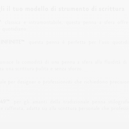
li il tuo modello di strumento di scrittura
™
: classica e intramontabile, questa penna a sfera offre
o quotidiano.
 INFINITE™
: questa penna è perfetta per l'uso quotid
 unisce la comodità di una penna a sfera alla fluidità di
za una scrittura pulita e senza sforzo.
eale per designer o professionisti che richiedono precisio
849™
: per gli amanti della tradizionale penna stilograf
 raffinata, adatta sia alla scrittura personale che professi