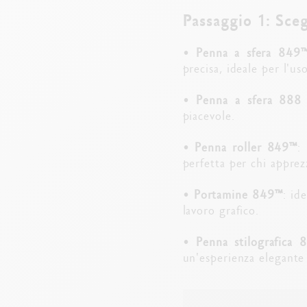
Passaggio 1: Sceg
•
Penna a sfera 849
precisa, ideale per l'us
•
Penna a sfera 888
piacevole.
•
Penna roller 849™
:
perfetta per chi apprez
•
Portamine 849™
: id
lavoro grafico.
•
Penna stilografica 
un'esperienza elegante e