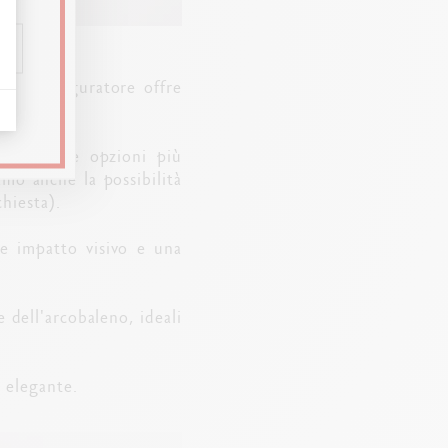
stro configuratore offre
gio oppure opzioni più
amo anche la possibilità
hiesta).
rte impatto visivo e una
 dell'arcobaleno, ideali
a elegante.