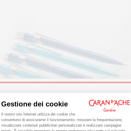
Welcome!
Gestione dei cookie
Piattaforma di Gestione del Consenso: 
Il nostro sito Internet utilizza dei cookie che
Are you in the right e-boutique?
consentono di assicurarne il funzionamento, misurare la frequentazione,
visualizzare contenuti pubblicitari personalizzati e realizzare campagne
Confirm your shipping country before placing an order.
mirate. È possibile impostare le proprie preferenze cliccando sul pulsante