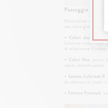
Passaggio 2: Sele
Personalizza il colore 
una vasta gamma di colo
•
Colori classici
: sceg
luminose come rosso, gi
di selezionare il color
•
Colori fluo
: punta s
rapida identificazione.
•
Gamma Colormat-X
:
da abbinare ai nostri
q
•
Finiture Premium
: s