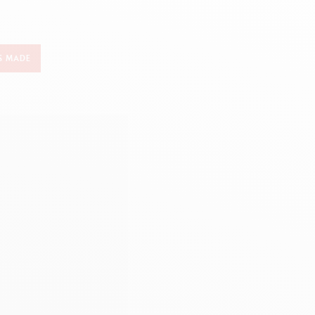
Creative Box
Set Creativo Oliver Jeffers
Set Botanico Julie Thomas
S MADE
Set per Lettering Rylsee
Valigetta da viaggio Swisscolor
Guarda tutto