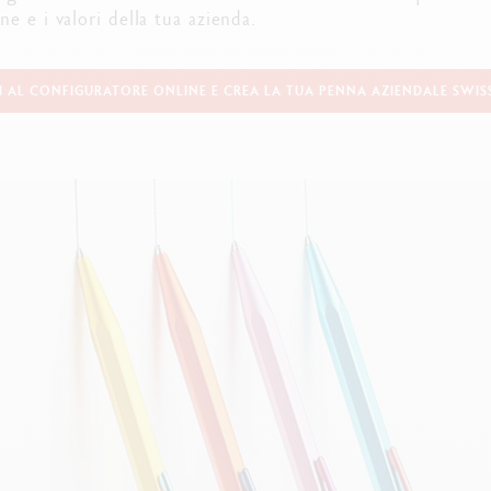
uarda tutto
Guarda tutto
e e i valori della tua azienda.
ibralo™
Graphite Line
wisscolor
Technograph
uarda tutto
Guarda tutto
I AL CONFIGURATORE ONLINE E CREA LA TUA PENNA AZIENDALE SWIS