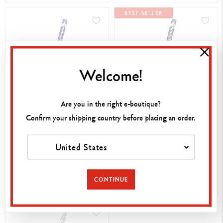
BEST-SELLER
Welcome!
Are you in the right e-boutique?
PENNA STILOGRAFICA 849™
PENNA STILOGRAFICA 849™
Confirm your shipping country before placing an order.
BLU
NERO
59,00 €
59,00 €
United States
INCISIONE DISPONIBILE
INCISIONE DISPONIBILE
CONTINUE
ACQUISTO RAPIDO
ACQUISTO RAPIDO