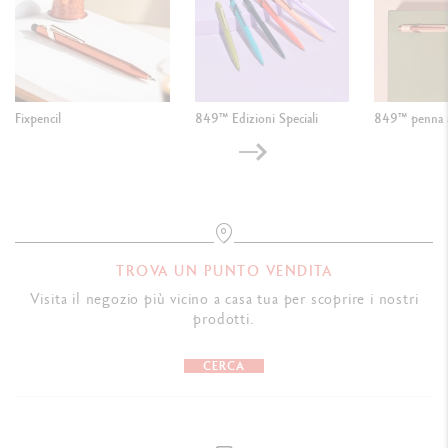
Fixpencil
849™ Edizioni Speciali
849™ penna a
TROVA UN PUNTO VENDITA
Visita il negozio più vicino a casa tua per scoprire i nostri
prodotti.
CERCA