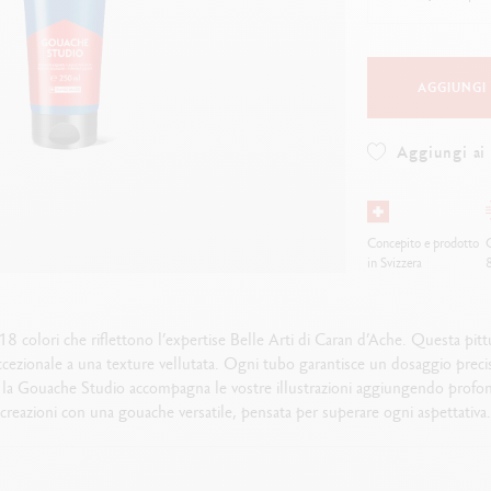
uarda tutto
Guarda tutto
ibralo™
Graphite Line
wisscolor
Technograph
uarda tutto
Guarda tutto
AGGIUNGI
Aggiungi ai 
Concepito e prodotto
O
in Svizzera
colori che riflettono l’expertise Belle Arti di Caran d’Ache. Questa pittur
ezionale a una texture vellutata. Ogni tubo garantisce un dosaggio preciso
erti, la Gouache Studio accompagna le vostre illustrazioni aggiungendo profo
creazioni con una gouache versatile, pensata per superare ogni aspettativa.