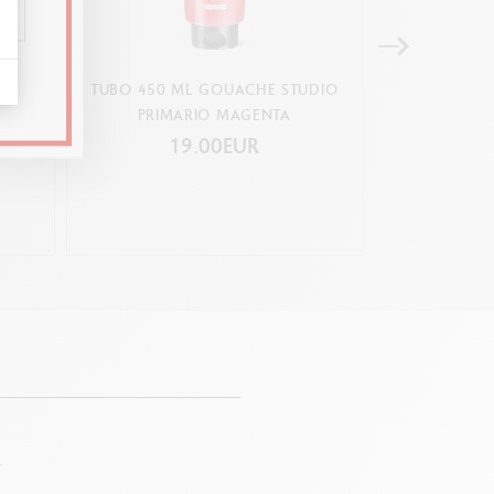
TUBO 450 ML GOUACHE STUDIO
SCATOLA
LE
PRIMARIO MAGENTA
NEOCOLOR™ 
SACHS – E
19.00EUR
2
.