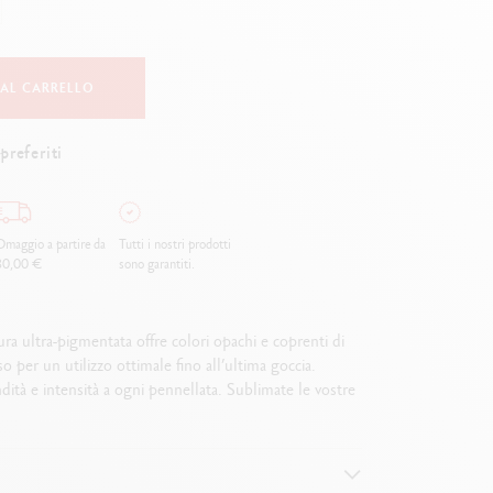
Creative Box
Set Creativo Oliver Jeffers
Set Botanico Julie Thomas
 AL CARRELLO
Set Lettering Rylsee
Valigetta da viaggio Swisscolor
preferiti
Guarda tutto
maggio a partire da
Tutti i nostri prodotti
80,00 €
sono garantiti.
a ultra-pigmentata offre colori opachi e coprenti di
 per un utilizzo ottimale fino all’ultima goccia.
ndità e intensità a ogni pennellata. Sublimate le vostre