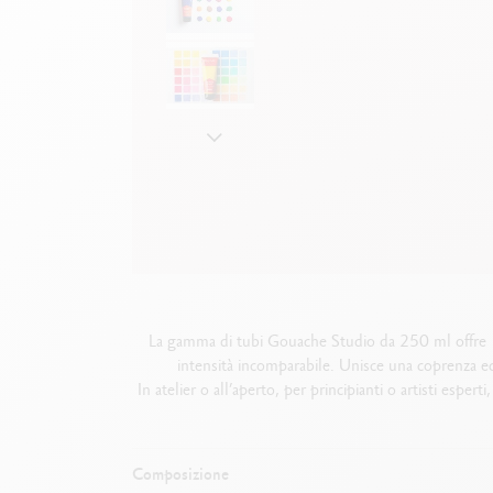
Scatola in metallo vuota
G
F
Guarda tutto
S
G
La gamma di tubi Gouache Studio da 250 ml offre 18 
intensità incomparabile. Unisce una coprenza ecc
In atelier o all’aperto, per principianti o artisti esp
Composizione