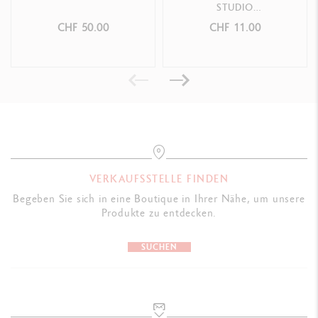
STUDIO
Transparente Kunststofftube erlaubt den Blick auf die tatsächliche
ULTRAMARINBLAU
CHF 50.00
CHF 11.00
Farbe der Gouache, mit schwarzem Dosierverschluss
Format mit gutem Griff ermöglicht eine vollständige und einfache
Entleerung der Tube
Maße : L50 x l50 x H207 mm
Gewicht gefüllt: 600 g
GESETZLICHE VORSCHRIFTEN
VERKAUFSSTELLE FINDEN
Swiss Made, CE / UKCA
Begeben Sie sich in eine Boutique in Ihrer Nähe, um unsere
Produkte zu entdecken.
PRODUKTREFERENZ
SUCHEN
Ref. 2333.170