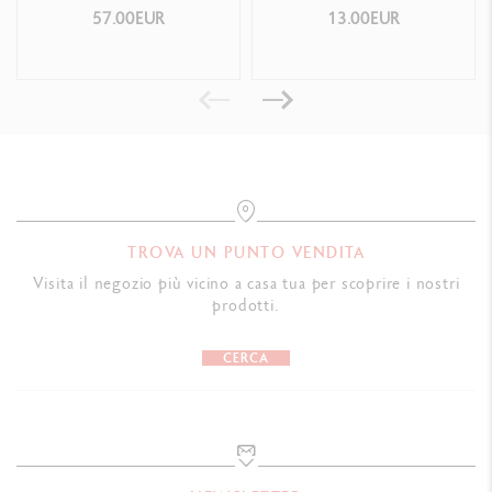
Formato che permette di svuotare facilmente e completamente il
57.00EUR
13.00EUR
tubo, con una buona presa
Dimensioni: L50 x l50 x H207 mm
Peso pieno: 600 g
INDICAZIONI LEGALI
Swiss Made, CE / UKCA
TROVA UN PUNTO VENDITA
RIFERIMENTO PRODOTTO
Visita il negozio più vicino a casa tua per scoprire i nostri
Rif. 2330.140
prodotti.
CERCA