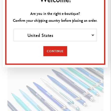
26/06/2025
KREATIVITÄT IM UNTERNEHMEN: SO REGEN SIE DIE
Are you in the right e-boutique?
VORSTELLUNGSKRAFT IHRER TEAMS MITHILFE VON
Confirm your shipping country before placing an order.
FARBEN AN
Kreative Workshops oder Zeichnen am
Arbeitsplatz: Wie können Sie die Kreativität
United States
Ihrer Teams mithilfe von Buntstiften fördern?
Jetzt entdecken
CONTINUE