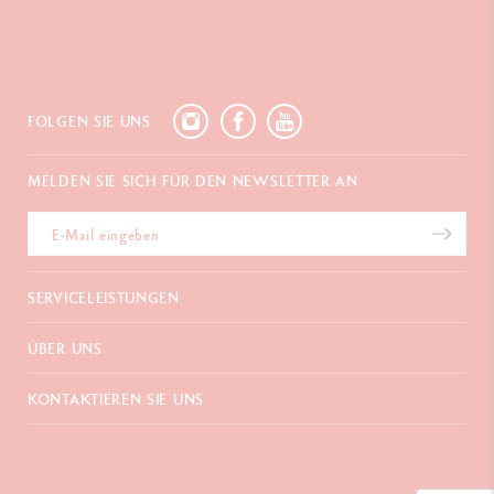
FOLGEN SIE UNS
MELDEN SIE SICH FÜR DEN NEWSLETTER AN
SERVICELEISTUNGEN
E-Geschenkgutschein
ÜBER UNS
Zahlungen
Versand und Lieferung
Häufig gestellte Fragen
KONTAKTIEREN SIE UNS
Retouren
La Maison
Geschenkverpackung
Verkaufsstellen
Chemin du Foron 19
Werbegeschenke
Inspiration
Po Box 332
Garantieverlängerung
Karriere
CH-1226 Thônex-Genf