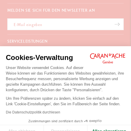
MELDEN SIE SICH FÜR DEN NEWSLETTER AN
SERVICELEISTUNGEN
E-Geschenkgutschein
ÜBER UNS
Cookies-Verwaltung
Zahlungen
Versand und Lieferung
Häufig gestellte Fragen
Unser Website verwendet Cookies. Auf dieser
KONTAKTIEREN SIE UNS
Retouren
La Maison
Weise können wir das Funktionieren des Websites gewährleisten, ihre
Geschenkverpackung
Verkaufsstellen
Besucherfrequenz messen, personalisierte Werbung anzeigen und
Chemin du Foron 19
Werbegeschenke
Inspiration
gezielte Kampagnen durchführen. Sie können Ihre Auswahl
Po Box 332
Garantieverlängerung
Karriere
konfigurieren, durch Drücken der Taste "Personalisieren".
CH-1226 Thônex-Genf
Schweiz
Um Ihre Präferenzen später zu ändern, klicken Sie einfach auf den
+41 (0)848 558 558
Link 'Cookie-Einstellungen', den Sie im Fußbereich der Seite finden.
Nutzungsbedingungen der Website
Die Datenschutzpolitik durchlesen
Datenschutzpolitik
Ihre Cookies-Einstellungen
KONTAKTIEREN SIE UNS
Zustimmungen sind zertifiziert durch
© Caran d'Ache 2026