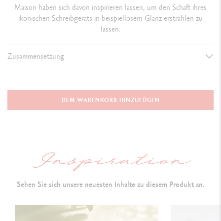
Maison haben sich davon inspirieren lassen, um den Schaft ihres
ikonischen Schreibgeräts in beispiellosem Glanz erstrahlen zu
lassen.
Zusammensetzung
AUSFÜHRUNG DES SCHREIBGERÄTS
Kugelschreiber
DEM WARENKORB HINZUFÜGEN
Länge: 128 mm x Durchmesser: 8 mm
SCHAFT DES STIFTS
Sechseckiger Schaft aus Messing mit Palladium-Beschichtung
Sehen Sie sich unsere neuesten Inhalte zu diesem Produkt an.
Guillochierung mit der Fräse - Auf Hochglanz poliert
Clip und Schaftspitze mit Palladium-Beschichtung und glänzend