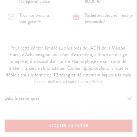
fabriqué en Suisse
80,00 €
Tous nos produits
Pochette cadeau et message
sont garantis.
personnalisé
Pour cette édition limitée au plus près de l’ADN de la Maison,
Caran d’Ache imagine une icône d’exception, alliance de design
unique et d’artisanat dans une métamorphose de son cœur de
métier : le cercle chromatique. Couleur après couleur, la roue se
déploie sous la forme de 12 triangles délicatement laqués à la main
par les maîtres-artisans Caran d’Ache.
Détails techniques
VERSION D'INSTRUMENT D'ÉCRITURE
Stylo Bille
AJOUTER AU PANIER