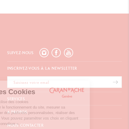
SUIVEZ-NOUS
INSCRIVEZ-VOUS À LA NEWSLETTER
stion des Cookies
SERVICES
site internet utilise des cookies
ttent d’assurer le fonctionnement du site, mesurer sa
E-Carte Cadeau
A PROPOS
ntation, afficher des publicités personnalisées, réaliser des
Paiements
gnes ciblées. Vous pouvez paramétrer vos choix en cliquant
Livraison
FAQ
e bouton « Personnaliser ».
NOUS CONTACTER
Retours
La Maison