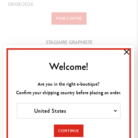
08/08/2026
VOIR L'OFFRE
STAGIAIRE GRAPHISTE
Date :
08/08/2026
Welcome!
VOIR L'OFFRE
Are you in the right e-boutique?
Confirm your shipping country before placing an order.
POSTE: TECHNICIEN(NE) D'ÉTUDES – ENGINEERING
Date :
United States
04/08/2026
VOIR L'OFFRE
CONTINUE