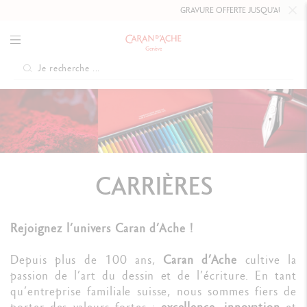
GRAVURE OFFERTE JUSQU'AU
10 MAI 2
CARRIÈRES
Rejoignez l’univers Caran d’Ache !
Depuis plus de 100 ans,
Caran d’Ache
cultive la
passion de l’art du dessin et de l’écriture. En tant
qu’entreprise familiale suisse, nous sommes fiers de
porter des valeurs fortes :
excellence
,
innovation
et