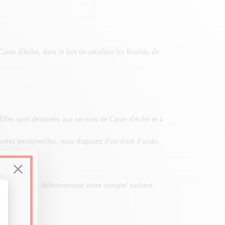
Creative Box
Set Créatif Oliver Jeffers
Set Botanique Julie thomas
Set de lettering Rylsee
an d'Ache, dans le but de satisfaire les finalités de
Malette de voyage Swisscolor
Voir tout
 Elles sont destinées aux services de Caran d'Ache et à
ées personnelles, vous disposez d'un droit d'accès,
en 'Supprimer définitivement votre compte' sachant
t : Personnalisez vos Options