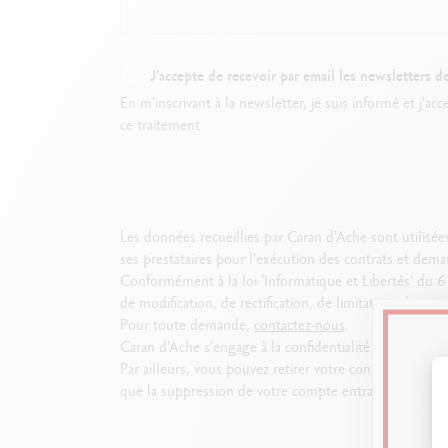
B
F
V
S
V
J'accepte de recevoir par email les newsletters 
En m'inscrivant à la newsletter, je suis informé et j'a
ce traitement
Les données recueillies par Caran d'Ache sont utilisées
ses prestataires pour l'exécution des contrats et dem
Conformément à la loi 'Informatique et Libertés' du 
de modification, de rectification, de limitation, de po
Pour toute demande,
contactez-nous
.
Caran d'Ache s'engage à la confidentialité et à la pro
Par ailleurs, vous pouvez retirer votre consentement 
que la suppression de votre compte entraîne la suppr