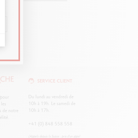
s produits.
SERVICE CLIENT
Du lundi au vendredi de
 pour
10h à 19h. Le samedi de
 les
10h à 17h.
s de notre
lité.
+41 (0) 848 558 558
(Appels depuis la Suisse : prix d’un appel