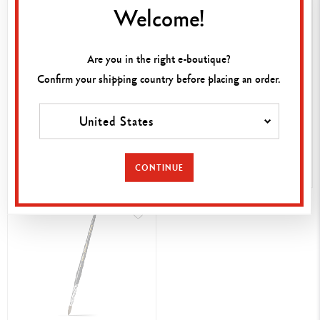
Welcome!
Are you in the right e-boutique?
Confirm your shipping country before placing an order.
7.80 €
41.00 €
PINSEL MIT
ACRYLIC PINSEL BREIT 3/4
United States
WASSERRESERVOIR (LARGE)
CONTINUE
JETZT KAUFEN
JETZT KAUFEN