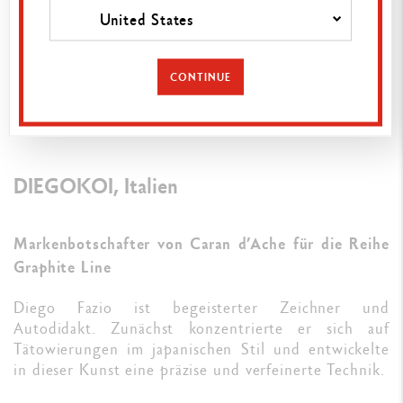
sie wasservermalbar sind, lässt sich eine zarte
United States
Transparenz erreichen, während der Charakter
des Graphitstifts erhalten bleibt.”
CONTINUE
DIEGOKOI, Italien
Markenbotschafter von Caran d’Ache für die Reihe
Graphite Line
Diego Fazio ist begeisterter Zeichner und
Autodidakt. Zunächst konzentrierte er sich auf
Tätowierungen im japanischen Stil und entwickelte
in dieser Kunst eine präzise und verfeinerte Technik.