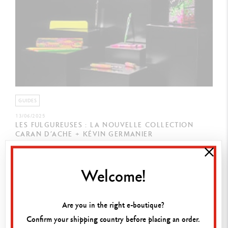
GUIDES
13/06/2025
LES FULGUREUSES : LA NOUVELLE COLLECTION
CARAN D’ACHE + KÉVIN GERMANIER
Découvrez Les Fulgureuses, une Édition Spéciale
signée Caran d’Ache et Kévin Germanier : stylos
iconiques, design haute couture et set créatif.
Welcome!
Découvrir
Are you in the right e-boutique?
Confirm your shipping country before placing an order.