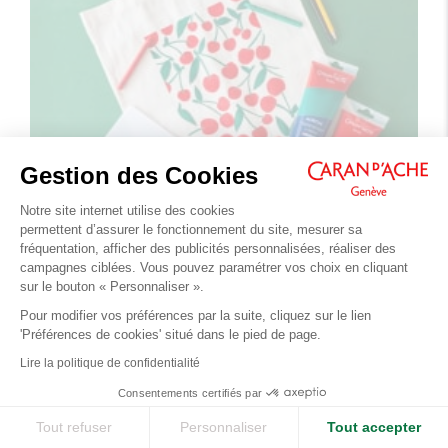
Gestion des Cookies
GUIDES
Notre site internet utilise des cookies
permettent d’assurer le fonctionnement du site, mesurer sa
06/12/2024
fréquentation, afficher des publicités personnalisées, réaliser des
GUIDE : COMMENT PEINDRE SUR DU TISSU ?
campagnes ciblées. Vous pouvez paramétrer vos choix en cliquant
Choix de peinture et techniques : découvrez tous
sur le bouton « Personnaliser ».
nos conseils pratiques pour peindre sur vos
Pour modifier vos préférences par la suite, cliquez sur le lien
vêtements, sacs en coton, chaussures ou
'Préférences de cookies' situé dans le pied de page.
tapisseries !
Lire la politique de confidentialité
Découvrir
Consentements certifiés par
Tout refuser
Personnaliser
Tout accepter