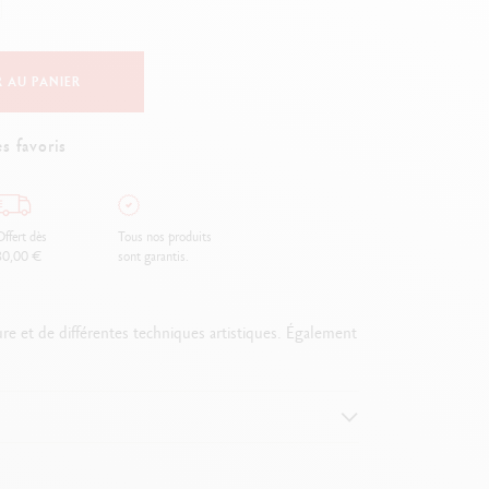
Creative Box
Set Créatif Oliver Jeffers
Set Botanique Julie thomas
 AU PANIER
Set de lettering Rylsee
Malette de voyage Swisscolor
s favoris
Voir tout
ffert dès
Tous nos produits
80,00 €
sont garantis.
ure et de différentes techniques artistiques. Également