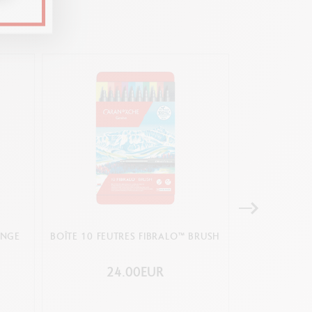
ANGE
BOÎTE 10 FEUTRES FIBRALO™ BRUSH
BOÎTE 10 PA
AQUARELLE 5
24.00EUR
2