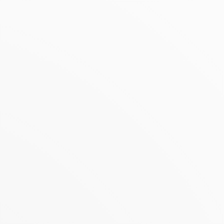
s
, métal, bois, béton, etc.)
ant séchage
ses et structurées