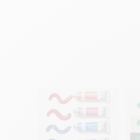
Peinture couvrante sur tou
M
élanges 
A
pplication en v