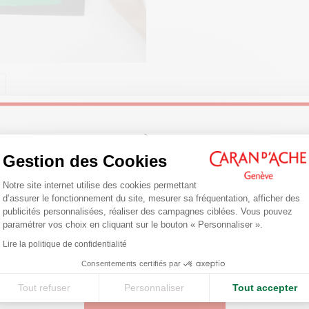
RÉFÉRENCE DU PRODUIT
Réf.
2810.080
FAÇONS D'UTILISER LA PEINTURE
IQUE
Welcome!
sition, mélange, dégradé de
Gestion des Cookies
s, texture, voici 5 techniques pour
Plateforme de Gestion du Consentemen
 et appliquer la peinture acrylique
Are you in the right e-boutique?
Notre site internet utilise des cookies permettant
férents supports.
d’assurer le fonctionnement du site, mesurer sa fréquentation, afficher des
Confirm your shipping country before placing an order.
publicités personnalisées, réaliser des campagnes ciblées. Vous pouvez
ir plus
paramétrer vos choix en cliquant sur le bouton « Personnaliser ».
Axeptio consent
Lire la politique de confidentialité
United States
Consentements certifiés par
Tout refuser
Personnaliser
Tout accepter
Vous pourriez aimer
CONTINUE