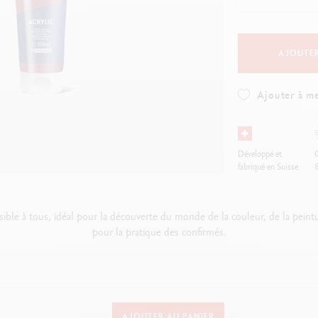
oir tout
Voir tout
ibralo™
Graphite Line
wisscolor
Technograph
oir tout
Voir tout
AJOUTER
Ajouter à me
Développé et
O
fabriqué en Suisse
sible à tous, idéal pour la découverte du monde de la couleur, de la peint
pour la pratique des confirmés.
DÉTAILS DE LA PEINTURE
AJOUTER AU PANIER