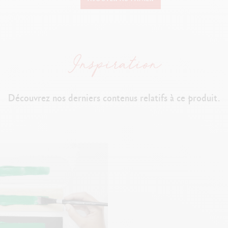
Peinture acrylique à base d'eau, diluable
Aspect satiné uniforme, a
pplication onctueuse et souple, ne craquelle pas
É
conomique à l’emploi grâce à la forte concentration en pigments
Couleurs lumineuses, t
rès bonne tenue à la lumière
Tube de 250 ml :
bouchon avec ouverture pratique, tient debout à l'enver
Découvrez nos derniers contenus relatifs à ce produit.
TECHNIQUES D'UTILISATION
s les supports (tissus, transparents, toile, papier, carton, verre, plastique
avec d’autres matières (sable, terre, colle d’amidon, etc.), aquarellable av
olume pour créer du relief et des effets ou à la spatule sur des surfaces lis
NORMES LÉGALES
Swiss Made, CE EN71