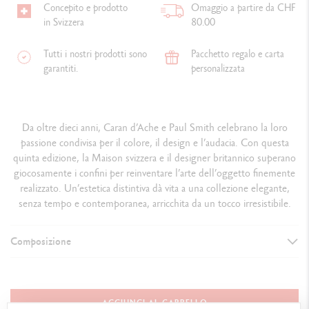
Concepito e prodotto
Omaggio a partire da CHF
in Svizzera
80.00
Tutti i nostri prodotti sono
Pacchetto regalo e carta
garantiti.
personalizzata
Da oltre dieci anni, Caran d’Ache e Paul Smith celebrano la loro
passione condivisa per il colore, il design e l’audacia. Con questa
quinta edizione, la Maison svizzera e il designer britannico superano
giocosa­mente i confini per reinventare l’arte dell’oggetto finemente
realizzato. Un’estetica distintiva dà vita a una collezione elegante,
senza tempo e contemporanea, arricchita da un tocco irresistibile.
Composizione
DETTAGLI DELL’ASSORTIMENTO
12 matite BICOLOR esclusive, per un totale di 24 colori
AGGIUNGI AL CARRELLO
1 pennello n. 5