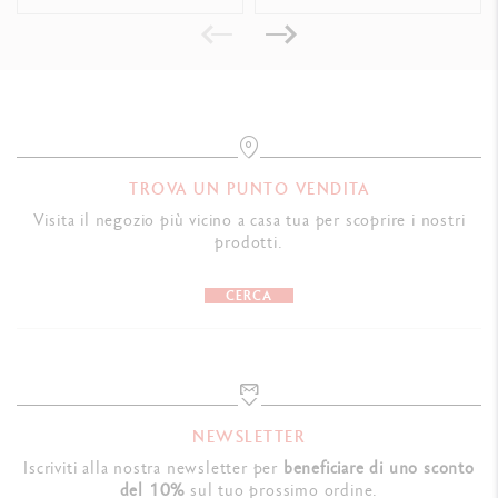
NORME LEGALI
Swiss Made, FSC™
RIFERIMENTO PRODOTTO
Rif. 3000.344
TROVA UN PUNTO VENDITA
Visita il negozio più vicino a casa tua per scoprire i nostri
prodotti.
CERCA
NEWSLETTER
Iscriviti alla nostra newsletter per
beneficiare di uno sconto
del 10%
sul tuo prossimo ordine.