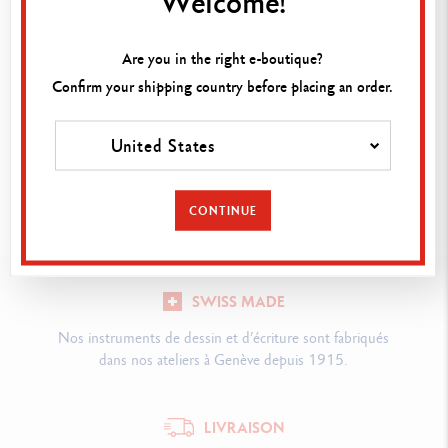
Welcome!
Rendez-vous dans la boutique la plus proche de chez vous
pour découvrir nos produits.
Are you in the right e-boutique?
Confirm your shipping country before placing an order.
RECHERCHER
United States
CONTINUE
SWISS MADE
Nos instruments de dessin et d’écriture sont fabriqués
dans nos ateliers à Genève depuis 1915.
LIVRAISON