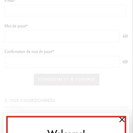
E-mail*
Mot de passe*
Confirmation de mot de passe*
J'ENREGISTRE ET JE CONTINUE
2. VOS COORDONNÉES
TROUVEZ UN POINT DE VENTE